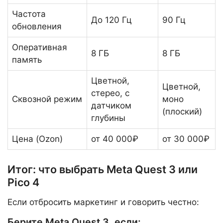
Частота
До 120 Гц
90 Гц
обновления
Оперативная
8 ГБ
8 ГБ
память
Цветной,
Цветной,
стерео, с
Сквозной режим
моно
датчиком
(плоский)
глубины
Цена (Ozon)
от 40 000₽
от 30 000₽
Итог: что выбрать Meta Quest 3 или
Pico 4
Если отбросить маркетинг и говорить честно:
Берите Meta Quest 3, если: