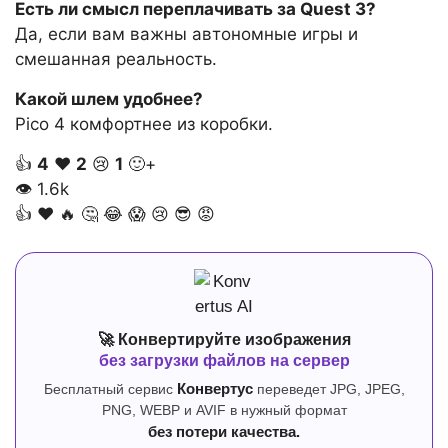
Есть ли смысл переплачивать за Quest 3?
Да, если вам важны автономные игры и
смешанная реальность.
Какой шлем удобнее?
Pico 4 комфортнее из коробки.
👍
4
❤️
2
😢
1
🙂+
👁
1.6k
👍
❤️
🔥
🤔
😂
😱
😢
😎
😡
🚀 Конвертируйте изображения
без загрузки файлов на сервер
Бесплатный сервис
Конвертус
переведет JPG, JPEG,
PNG, WEBP и AVIF в нужный формат
без потери качества.