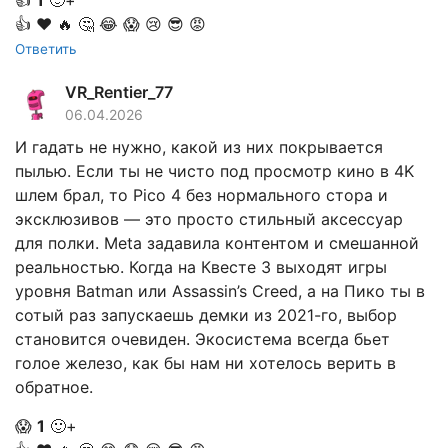
👍
❤️
🔥
🤔
😂
😱
😢
😎
😡
Ответить
VR_Rentier_77
06.04.2026
И гадать не нужно, какой из них покрывается
пылью. Если ты не чисто под просмотр кино в 4K
шлем брал, то Pico 4 без нормального стора и
эксклюзивов — это просто стильный аксессуар
для полки. Meta задавила контентом и смешанной
реальностью. Когда на Квесте 3 выходят игры
уровня Batman или Assassin’s Creed, а на Пико ты в
сотый раз запускаешь демки из 2021-го, выбор
становится очевиден. Экосистема всегда бьет
голое железо, как бы нам ни хотелось верить в
обратное.
😱
1
🙂+