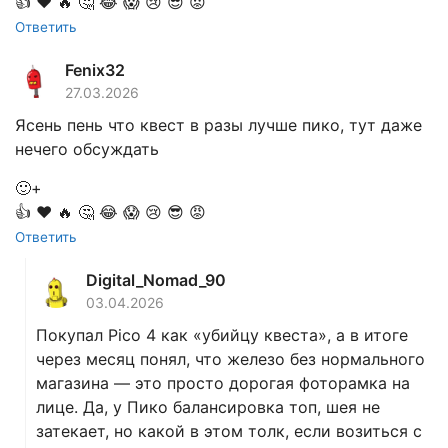
👍
❤️
🔥
🤔
😂
😱
😢
😎
😡
Ответить
Fenix32
27.03.2026
Ясень пень что квест в разы лучше пико, тут даже
нечего обсуждать
🙂+
👍
❤️
🔥
🤔
😂
😱
😢
😎
😡
Ответить
Digital_Nomad_90
03.04.2026
Покупал Pico 4 как «убийцу квеста», а в итоге
через месяц понял, что железо без нормального
магазина — это просто дорогая фоторамка на
лице. Да, у Пико балансировка топ, шея не
затекает, но какой в этом толк, если возиться с