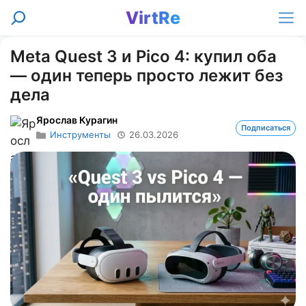
Перейти
VirtRe
Поиск
к
Ме
содержимому
Meta Quest 3 и Pico 4: купил оба
— один теперь просто лежит без
дела
Ярослав Курагин
Подписаться
Инструменты
26.03.2026