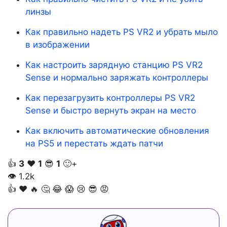
линзы
Как правильно надеть PS VR2 и убрать мыло
в изображении
Как настроить зарядную станцию PS VR2
Sense и нормально заряжать контроллеры
Как перезагрузить контроллеры PS VR2
Sense и быстро вернуть экран на место
Как включить автоматические обновления
на PS5 и перестать ждать патчи
👍
3
❤️
1
😎
1
🙂+
👁
1.2k
👍
❤️
🔥
🤔
😂
😱
😢
😎
😡