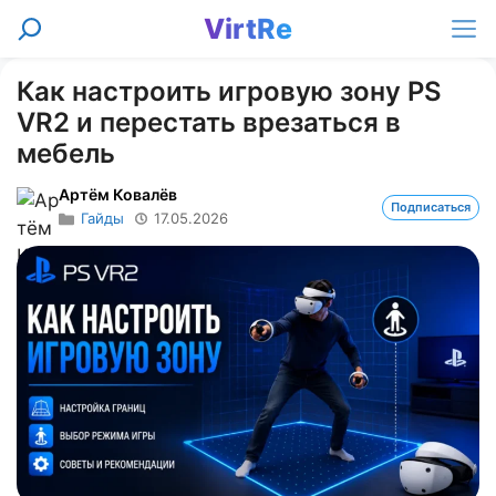
Перейти
VirtRe
Поиск
к
Ме
содержимому
Как настроить игровую зону PS
VR2 и перестать врезаться в
мебель
Артём Ковалёв
Подписаться
Гайды
17.05.2026