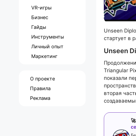
VR-игры
Бизнес
Гайды
Unseen Dipl
Инструменты
стартует в 
Личный опыт
Unseen Di
Маркетинг
Продолжение
Triangular P
показали пе
О проекте
пространств
Правила
вторая част
Реклама
создаваемы

с
Бе