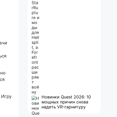
ачи
ься
тно
ся
 Игру
Новинки Quest 2026: 10
мощных причин снова
надеть VR-гарнитуру