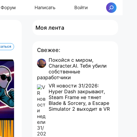
Форум
Написать
Войти
Поиск
Моя лента
саться
Свежее:
Покойся с миром,
Character.AI. Тебя убили
собственные
разработчики
VR новости 31/2026:
Hyper Dash закрывают,
Steam Frame не тянет
Blade & Sorcery, а Escape
Simulator 2 выходит в VR