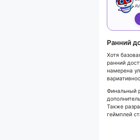
AV
Ранний д
Хотя базовая
ранний дост
намерена ул
вариативнос
Финальный р
дополнитель
Также разра
геймплей ст