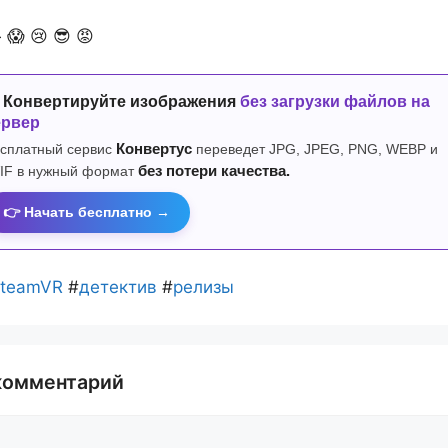

😱
😢
😎
😡
 Конвертируйте изображения
без загрузки файлов на
ервер
сплатный сервис
Конвертус
переведет JPG, JPEG, PNG, WEBP и
IF в нужный формат
без потери качества.
👉 Начать бесплатно →
teamVR
#
детектив
#
релизы
комментарий
й