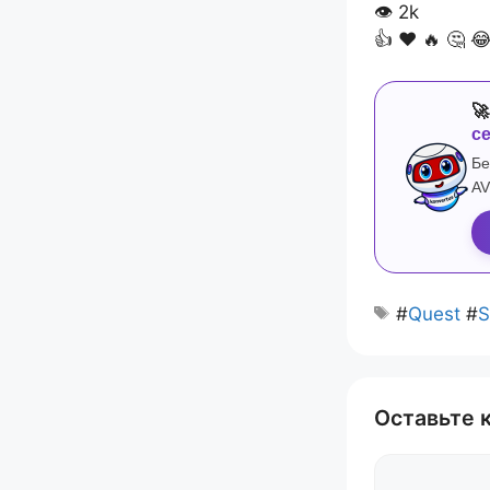
👁
2k
👍
❤️
🔥
🤔


с
Бе
AV
#
Quest
#
S
Оставьте 
Комментари