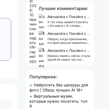
Лучшие комментарии:
Alexsandra
к
Покойся с миром, Character.AI. Тебя убили собственные разработчики
У тех кому нравится ролить
с ботами в c.Ai теперь
всегда одни и те же мысли
АААААА 😁 ХВАТИТ 🤯😖😵‍💫
Alexsandra
к
Покойся с миром, Character.AI. Тебя убили собственные разработчики
Обидно, когда приложение,
которое раньше нравилось, а
сейчас всплывает одна
реклама 😢
Alexsandra
к
Покойся с миром, Character.AI. Тебя убили собственные разработчики
Именно память сейчас стала
одной из самых частых
претензий к Character.AI.
Очень хочется верить, что её
всё-таки улучшат, потому
что…
Популярное:
Нейросеть без цензуры для
✦
фото | Обзор лучших AI 18+
Виртуальные музеи,
✦
которые нужно посетить: топ
9