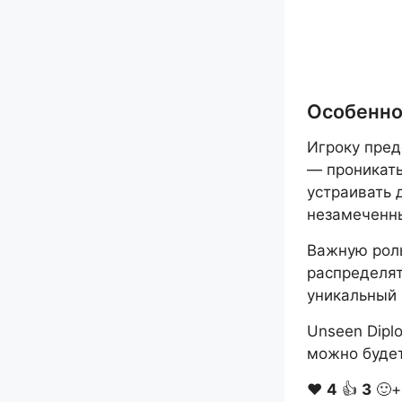
Особенно
Игроку пред
— проникать
устраивать 
незамеченн
Важную роль
распределят
уникальный
Unseen Dipl
можно будет
❤️
4
👍
3
🙂+