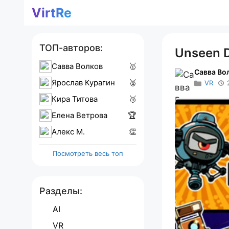
Перейти
VirtRe
к
содержимому
ТОП-авторов:
Unseen D
Савва Волков
🥇
Савва Во
Ярослав Курагин
🥈
VR
Кира Титова
🥉
Елена Ветрова
🏆
Алекс M.
👏
Посмотреть весь топ
Разделы:
AI
VR