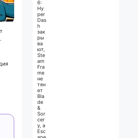
т
.
дия