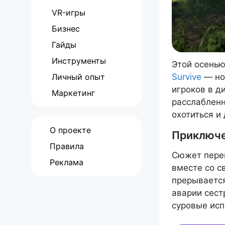
VR-игры
Бизнес
Гайды
Инструменты
Этой осенью
Личный опыт
Survive
— нов
игроков в д
Маркетинг
расслабленн
охотиться и
О проекте
Приключен
Правила
Сюжет перен
Реклама
вместе со с
прерывается
аварии сест
суровые исп