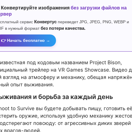
 Конвертируйте изображения
без загрузки файлов на
ервер
сплатный сервис
Конвертус
переведет JPG, JPEG, PNG, WEBP и
IF в нужный формат
без потери качества.
👉 Начать бесплатно →
 известная под кодовым названием Project Bison,
ициальный трейлер на VR Games Showcase. Видео 
 взгляд на атмосферу и механику, обещая напряжё
чный опыт выживания.
выживания и борьба за каждый день
hoot to Survive вы будете добывать пищу, готовить её
стерить оружие, используя удобную механику жестов
одстерегают повсюду: от агрессивных диких зверей
х врагов-людей.