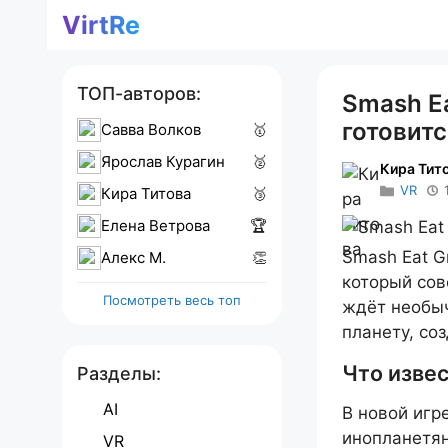
Перейти
VirtRe
к
содержимому
ТОП-авторов:
Smash Ea
готовитс
Савва Волков
🥇
Ярослав Курагин
🥈
Кира Тит
VR
Кира Титова
🥉
Елена Ветрова
🏆
Smash Eat G
Алекс M.
👏
который сов
Посмотреть весь топ
ждёт необыч
планету, со
Что извес
Разделы:
AI
В новой игр
инопланетян
VR