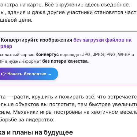
онстра на карте. Всё окружение здесь съедобное:
цы, здания и даже другие участники становятся час
щевой цепи.
 Конвертируйте изображения
без загрузки файлов на
ервер
сплатный сервис
Конвертус
переведет JPG, JPEG, PNG, WEBP и
IF в нужный формат
без потери качества.
👉 Начать бесплатно →
та — расти, крушить и пожирать всё, что встречаетс
ольше объектов вы поглотите, тем быстрее увеличит
силе. Механики игры построены на хаотичном весел
борьбе за лидерство.
ка и планы на будущее