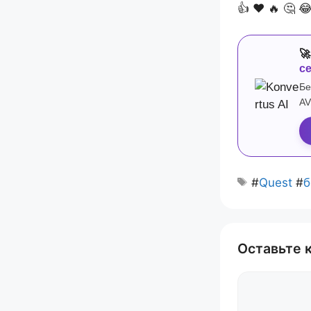
👍
❤️
🔥
🤔


с
Бе
AV
#
Quest
#
б
Оставьте 
Комментари