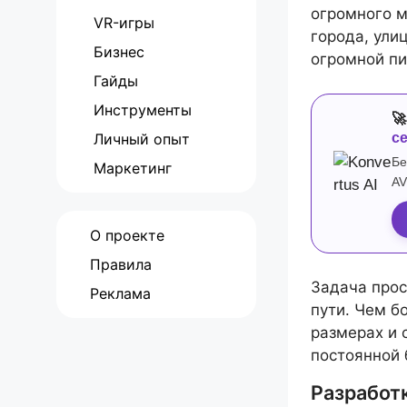
огромного м
VR-игры
города, ули
Бизнес
огромной пи
Гайды
Инструменты

Личный опыт
с
Бе
Маркетинг
AV
О проекте
Правила
Задача прос
Реклама
пути. Чем б
размерах и 
постоянной 
Разработ