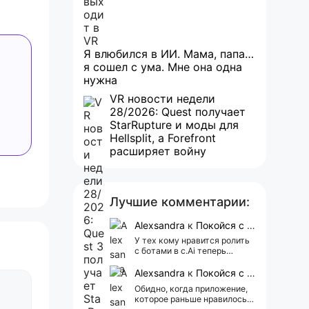
Я влюбился в ИИ. Мама, папа…
я сошел с ума. Мне она одна
нужна
VR новости недели
28/2026: Quest получает
StarRupture и моды для
Hellsplit, а Forefront
расширяет войну
Лучшие комментарии:
Alexsandra
к
Покойся с миром, Character.AI. Тебя убили собственные разработчики
У тех кому нравится ролить
с ботами в c.Ai теперь
всегда одни и те же мысли
АААААА 😁 ХВАТИТ 🤯😖😵‍💫
Alexsandra
к
Покойся с миром, Character.AI. Тебя убили собственные разработчики
Обидно, когда приложение,
которое раньше нравилось, а