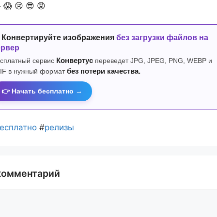

😱
😢
😎
😡
 Конвертируйте изображения
без загрузки файлов на
ервер
сплатный сервис
Конвертус
переведет JPG, JPEG, PNG, WEBP и
IF в нужный формат
без потери качества.
👉 Начать бесплатно →
есплатно
#
релизы
комментарий
й