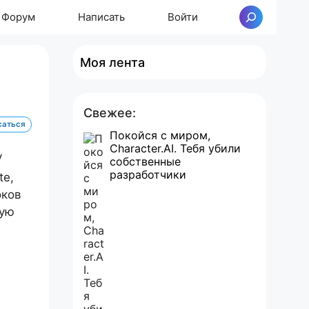
Форум
Написать
Войти
Поиск
Моя лента
Свежее:
саться
Покойся с миром,
Character.AI. Тебя убили
собственные
разработчики
te,
оков
лую