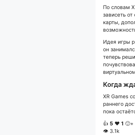
По словам X
зависеть от
карты, допо
возможност
Идея игры р
он занималс
теперь реши
почувствова
виртуальном
Когда жд
XR Games со
раннего дос
пока остаётс
👍
5
❤️
1
🙂+
👁
3.1k