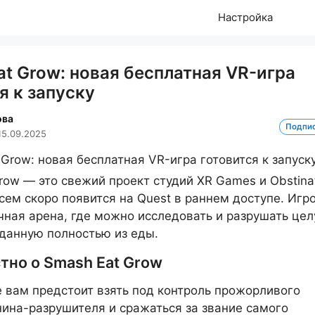
Настройка
t Grow: новая бесплатная VR-игра
я к запуску
ова
Подпи
15.09.2025
row — это свежий проект студий XR Games и Obstina
сем скоро появится на Quest в раннем доступе. Игр
ная арена, где можно исследовать и разрушать це
зданную полностью из еды.
тно о Smash Eat Grow
е вам предстоит взять под контроль прожорливого
ина-разрушителя и сражаться за звание самого