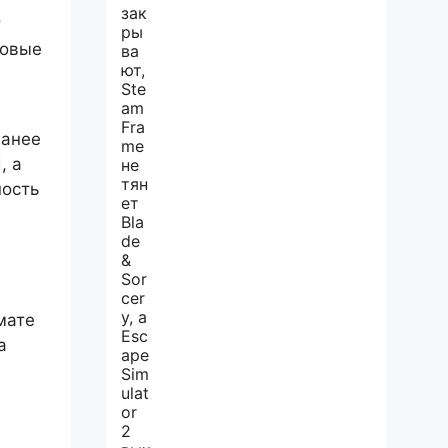
т
новые
Ранее
d
, а
ность
мате
а