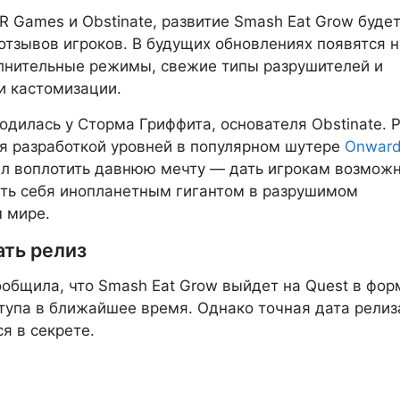
R Games и Obstinate, развитие Smash Eat Grow буде
 отзывов игроков. В будущих обновлениях появятся 
лнительные режимы, свежие типы разрушителей и
и кастомизации.
одилась у Стормa Гриффитa, основателя Obstinate. 
я разработкой уровней в популярном шутере
Onwar
л воплотить давнюю мечту — дать игрокам возмож
ть себя инопланетным гигантом в разрушимом
 мире.
ать релиз
общила, что Smash Eat Grow выйдет на Quest в фор
тупа в ближайшее время. Однако точная дата релиз
я в секрете.