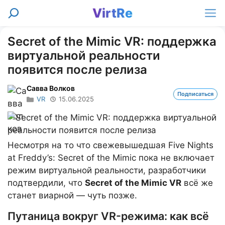
Перейти
VirtRe
Поиск
к
Ме
содержимому
Secret of the Mimic VR: поддержка
виртуальной реальности
появится после релиза
Савва Волков
Подписаться
VR
15.06.2025
Несмотря на то что свежевышедшая Five Nights
at Freddy’s: Secret of the Mimic пока не включает
режим виртуальной реальности, разработчики
подтвердили, что
Secret of the Mimic VR
всё же
станет виарной — чуть позже.
Путаница вокруг VR-режима: как всё