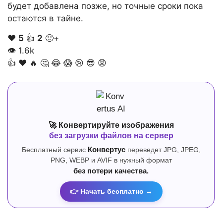
будет добавлена позже, но точные сроки пока
остаются в тайне.
❤️
5
👍
2
🙂+
👁
1.6k
👍
❤️
🔥
🤔
😂
😱
😢
😎
😡
🚀 Конвертируйте изображения
без загрузки файлов на сервер
Бесплатный сервис
Конвертус
переведет JPG, JPEG,
PNG, WEBP и AVIF в нужный формат
без потери качества.
👉 Начать бесплатно →