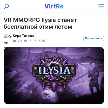
Перейти
VirtRe
Поиск
к
Ме
содержимому
VR MMORPG Ilysia станет
бесплатной этим летом
Кира Титова
Подписаться
VR
15.06.2025