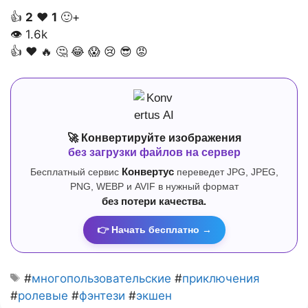
👍
2
❤️
1
🙂+
👁
1.6k
👍
❤️
🔥
🤔
😂
😱
😢
😎
😡
🚀 Конвертируйте изображения
без загрузки файлов на сервер
Бесплатный сервис
Конвертус
переведет JPG, JPEG,
PNG, WEBP и AVIF в нужный формат
без потери качества.
👉 Начать бесплатно →
#
многопользовательские
#
приключения
#
ролевые
#
фэнтези
#
экшен