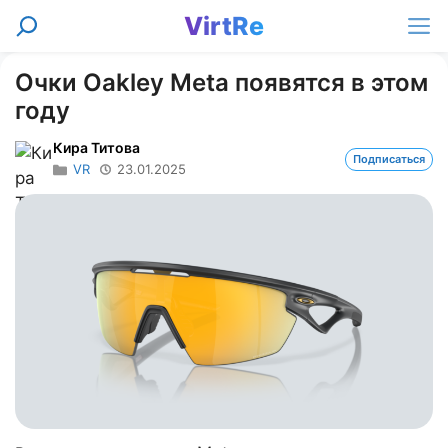
Перейти
VirtRe
Поиск
к
Ме
содержимому
Очки Oakley Meta появятся в этом
году
Кира Титова
Подписаться
VR
23.01.2025