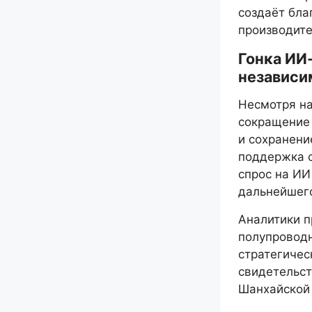
создаёт бла
производите
Гонка ИИ-
независи
Несмотря на
сокращение 
и сохранени
поддержка с
спрос на ИИ
дальнейшего
Аналитики п
полупроводн
стратегичес
свидетельст
Шанхайской