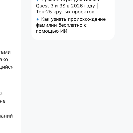
Quest 3 и 3S в 2026 году |
Топ-25 крутых проектов
Как узнать происхождение
✦
фамилии бесплатно с
помощью ИИ
тами
ако
щийся
а
оне
паний