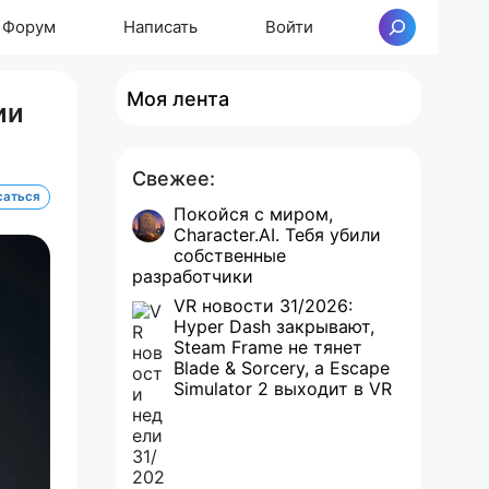
Форум
Написать
Войти
Поиск
Моя лента
ии
Свежее:
саться
Покойся с миром,
Character.AI. Тебя убили
собственные
разработчики
VR новости 31/2026:
Hyper Dash закрывают,
Steam Frame не тянет
Blade & Sorcery, а Escape
Simulator 2 выходит в VR