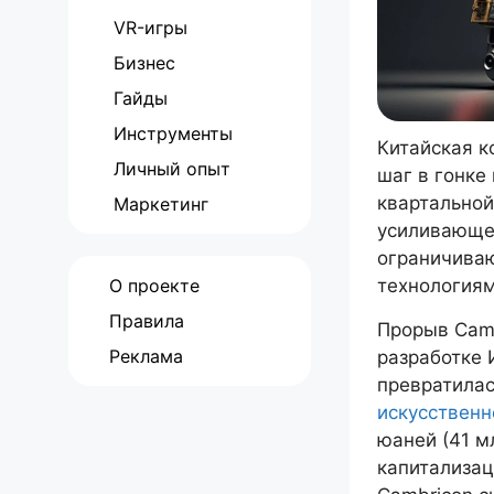
VR-игры
Бизнес
Гайды
Инструменты
Китайская к
Личный опыт
шаг в гонке
квартальной
Маркетинг
усиливающег
ограничиваю
О проекте
технологиям
Правила
Прорыв Camb
Реклама
разработке 
превратилас
искусственн
юаней (41 м
капитализац