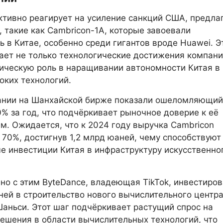
ктивно реагирует на усиление санкций США, предлаг
 такие как Cambricon-1A, которые завоевали
ь в Китае, особенно среди гигантов вроде Huawei. Э
ает не только технологические достижения компани
гическую роль в наращивании автономности Китая в
оких технологий.
ании на Шанхайской бирже показали ошеломляющий
% за год, что подчёркивает рыночное доверие к её
м. Ожидается, что к 2024 году выручка Cambricon
 70%, достигнув 1,2 млрд юаней, чему способствуют
е инвестиции Китая в инфраструктуру искусственно
о с этим ByteDance, владеющая TikTok, инвестиро
ней в строительство нового вычислительного центра
аньси. Этот шаг подчёркивает растущий спрос на
ешения в области вычислительных технологий, что