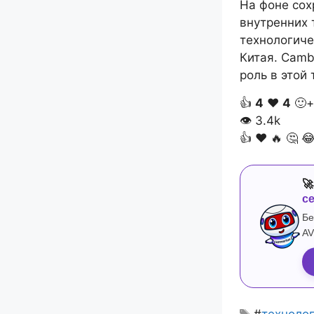
На фоне со
внутренних 
технологиче
Китая. Camb
роль в этой
👍
4
❤️
4
🙂+
👁
3.4k
👍
❤️
🔥
🤔


с
Бе
AV