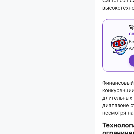
Cambricon с
высокотехно

с
Бе
AV
Финансовый 
конкуренци
длительных 
диапазоне о
несмотря на
Технолог
ограниче