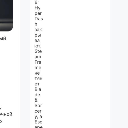
ный
д
очной
х