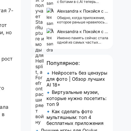
с ботами в c.Ai теперь
всегда одни и те же мысли
ая 7-
АААААА 😁 ХВАТИТ 🤯😖😵‍💫
Alexsandra
к
Покойся с миром, Character.AI. Тебя убили собственные разработчики
Обидно, когда приложение,
которое раньше нравилось, а
тот
сейчас всплывает одна
реклама 😢
Alexsandra
к
Покойся с миром, Character.AI. Тебя убили собственные разработчики
и, но
Именно память сейчас стала
одной из самых частых
претензий к Character.AI.
Очень хочется верить, что её
всё-таки улучшат, потому
 рост
что…
Популярное:
Нейросеть без цензуры
✦
для фото | Обзор лучших
AI 18+
го
Виртуальные музеи,
✦
которые нужно посетить:
топ 9
вала
Как сделать фото
✦
 в
мультяшным: топ 4
бесплатных приложения
Лучшие игры для Oculus
✦