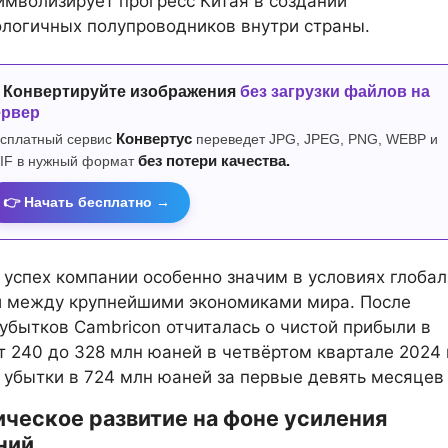
имволизирует прогресс Китая в создании
логичных полупроводников внутри страны.
 Конвертируйте изображения
без загрузки файлов на
ервер
сплатный сервис
Конвертус
переведет JPG, JPEG, PNG, WEBP и
IF в нужный формат
без потери качества.
👉 Начать бесплатно →
успех компании особенно значим в условиях глоба
и между крупнейшими экономиками мира. После
убытков Cambricon отчиталась о чистой прибыли в
т 240 до 328 млн юаней в четвёртом квартале 2024 
 убытки в 724 млн юаней за первые девять месяцев 
ическое развитие на фоне усиления
ний