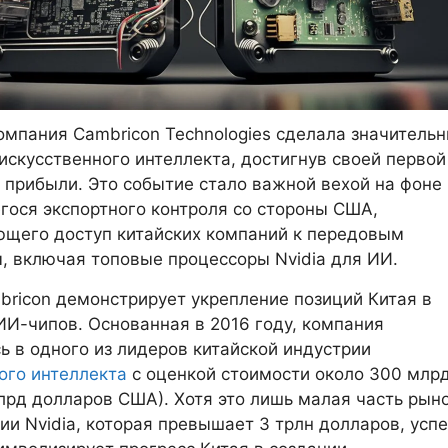
омпания Cambricon Technologies сделала значитель
 искусственного интеллекта, достигнув своей первой
 прибыли. Это событие стало важной вехой на фоне
ося экспортного контроля со стороны США,
щего доступ китайских компаний к передовым
, включая топовые процессоры Nvidia для ИИ.
ricon демонстрирует укрепление позиций Китая в
ИИ-чипов. Основанная в 2016 году, компания
ь в одного из лидеров китайской индустрии
ого интеллекта
с оценкой стоимости около 300 млр
лрд долларов США). Хотя это лишь малая часть рын
ии Nvidia, которая превышает 3 трлн долларов, успе