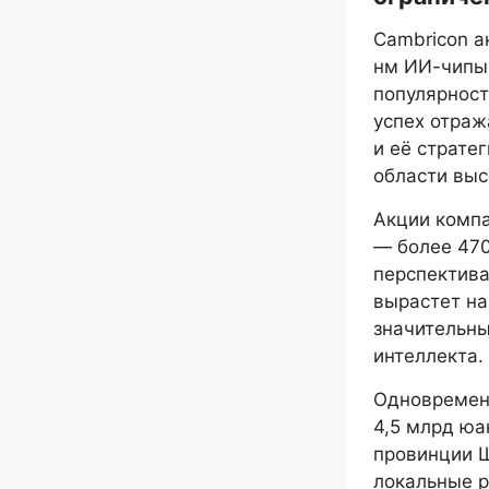
Cambricon а
нм ИИ-чипы,
популярност
успех отраж
и её страте
области выс
Акции комп
— более 470
перспектива
вырастет на
значительны
интеллекта.
Одновременн
4,5 млрд юа
провинции Ш
локальные р