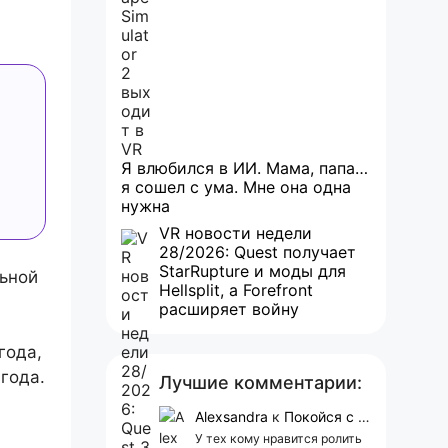
Я влюбился в ИИ. Мама, папа…
я сошел с ума. Мне она одна
нужна
VR новости недели
28/2026: Quest получает
StarRupture и моды для
льной
Hellsplit, а Forefront
расширяет войну
года,
года.
Лучшие комментарии:
Alexsandra
к
Покойся с миром, Character.AI. Тебя убили собственные разработчики
У тех кому нравится ролить