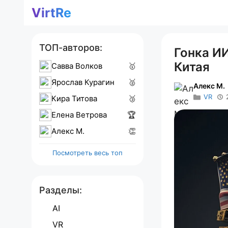
Перейти
VirtRe
к
содержимому
ТОП-авторов:
Гонка И
Китая
Савва Волков
🥇
Ярослав Курагин
🥈
Алекс M.
VR
Кира Титова
🥉
Елена Ветрова
🏆
Алекс M.
👏
Посмотреть весь топ
Разделы:
AI
VR