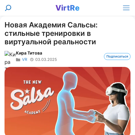
Перейти
VirtRe
Поиск
к
Ме
содержимому
Новая Академия Сальсы:
стильные тренировки в
виртуальной реальности
Кира Титова
Подписаться
VR
03.03.2025