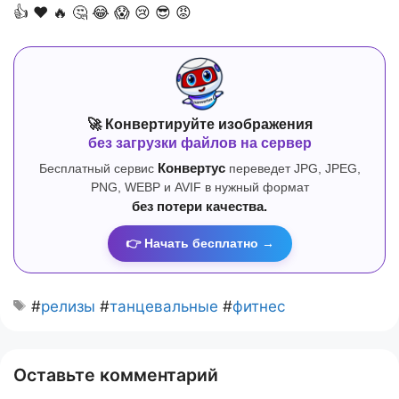
👍
❤️
🔥
🤔
😂
😱
😢
😎
😡
🚀 Конвертируйте изображения
без загрузки файлов на сервер
Бесплатный сервис
Конвертус
переведет JPG, JPEG,
PNG, WEBP и AVIF в нужный формат
без потери качества.
👉 Начать бесплатно →
#
релизы
#
танцевальные
#
фитнес
Оставьте комментарий