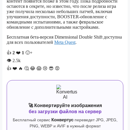
контент появится позже в этом году. Пока подробности
остаются в секрете, но известно, что после релиза игра
уже получила несколько небольших патчей, включая
улучшения доступности, BOOSTER-обновление с
командными испытаниями, а также февральское
обновление с дополнительными настройками.
Бесплатная бета-версия Dimensional Double Shift доступна
для всех пользователей
Meta Quest
.
👍
2
❤️
1
🙂+
👁
2.5k
👍
❤️
🔥
🤔
😂
😱
😢
😎
😡
🚀 Конвертируйте изображения
без загрузки файлов на сервер
Бесплатный сервис
Конвертус
переведет JPG, JPEG,
PNG, WEBP и AVIF в нужный формат