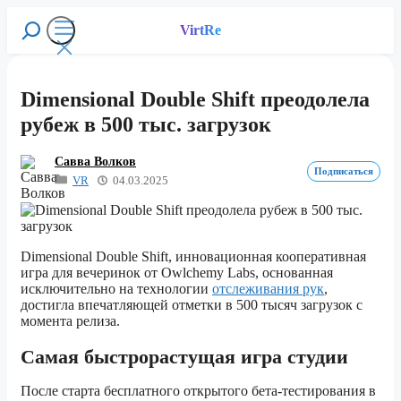
Перейти
к
VirtRe
Поиск
содержимому
Меню
Dimensional Double Shift преодолела
рубеж в 500 тыс. загрузок
Савва Волков
Подписаться
VR
04.03.2025
Dimensional Double Shift
, инновационная кооперативная
игра для вечеринок от
Owlchemy Labs
, основанная
исключительно на технологии
отслеживания рук
,
достигла впечатляющей отметки в
500 тысяч загрузок
с
момента релиза.
Самая быстрорастущая игра студии
После старта бесплатного открытого бета-тестирования в