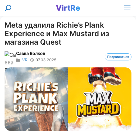
Перейти
VirtRe
Поиск
к
Ме
содержимому
Meta удалила Richie’s Plank
Experience и Max Mustard из
магазина Quest
Савва Волков
Подписаться
VR
07.03.2025