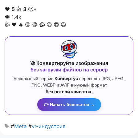
❤️
5
👍
3
🙂+
👁
1.4k
👍
❤️
🔥
🤔
😂
😱
😢
😎
😡
🚀 Конвертируйте изображения
без загрузки файлов на сервер
Бесплатный сервис
Конвертус
переведет JPG, JPEG,
PNG, WEBP и AVIF в нужный формат
без потери качества.
👉 Начать бесплатно →
#
Meta
#
vr-индустрия