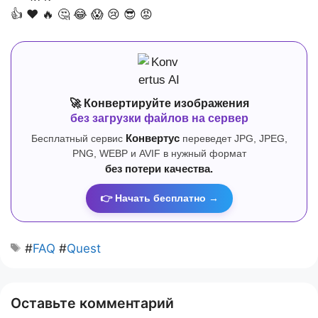
👍
❤️
🔥
🤔
😂
😱
😢
😎
😡
🚀 Конвертируйте изображения
без загрузки файлов на сервер
Бесплатный сервис
Конвертус
переведет JPG, JPEG,
PNG, WEBP и AVIF в нужный формат
без потери качества.
👉 Начать бесплатно →
#
FAQ
#
Quest
Оставьте комментарий