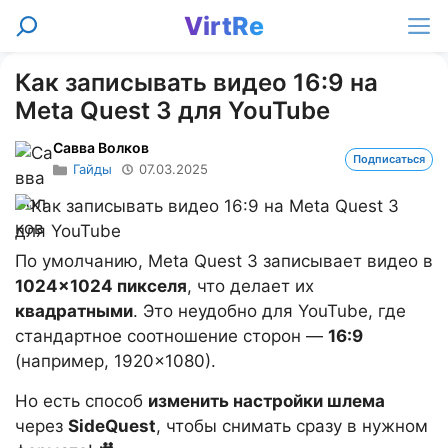
Перейти
VirtRe
Поиск
к
Ме
содержимому
Как записывать видео 16:9 на
Meta Quest 3 для YouTube
Савва Волков
Подписаться
Гайды
07.03.2025
По умолчанию, Meta Quest 3 записывает видео в
1024×1024 пикселя
, что делает их
квадратными
. Это неудобно для YouTube, где
стандартное соотношение сторон —
16:9
(например, 1920×1080).
Но есть способ
изменить настройки шлема
через
SideQuest
, чтобы снимать сразу в нужном