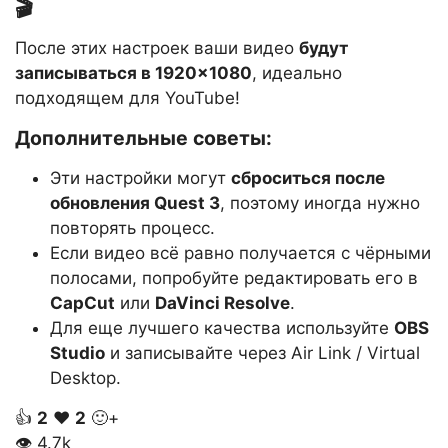
🎬
После этих настроек ваши видео
будут
записываться в 1920×1080
, идеально
подходящем для YouTube!
Дополнительные советы:
Эти настройки могут
сброситься после
обновления Quest 3
, поэтому иногда нужно
повторять процесс.
Если видео всё равно получается с чёрными
полосами, попробуйте редактировать его в
CapCut
или
DaVinci Resolve
.
Для еще лучшего качества используйте
OBS
Studio
и записывайте через Air Link / Virtual
Desktop.
👍
2
❤️
2
🙂+
👁
4.7k