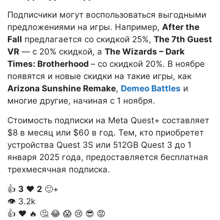
Подписчики могут воспользоваться выгодными
предложениями на игры. Например,
After the
Fall
предлагается со скидкой 25%,
The 7th Guest
VR
— с 20% скидкой, а
The Wizards – Dark
Times: Brotherhood
– со скидкой 20%. В ноябре
появятся и новые скидки на такие игры, как
Arizona Sunshine Remake
,
Demeo Battles
и
многие другие, начиная с 1 ноября.
Стоимость подписки на Meta Quest+ составляет
$8 в месяц или $60 в год. Тем, кто приобретет
устройства Quest 3S или 512GB Quest 3 до 1
января 2025 года, предоставляется бесплатная
трехмесячная подписка.
👍
3
❤️
2
🙂+
👁
3.2k
👍
❤️
🔥
🤔
😂
😱
😢
😎
😡