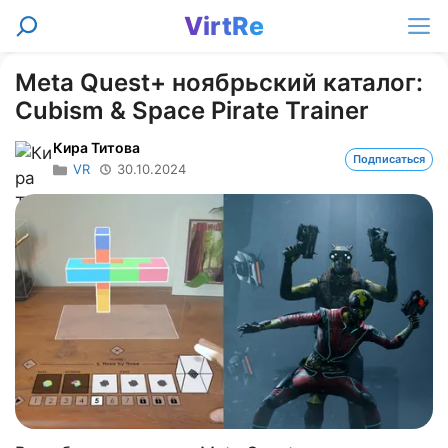
Перейти
VirtRe
Поиск
к
Ме
содержимому
Meta Quest+ ноябрьский каталог:
Cubism & Space Pirate Trainer
Кира Титова
Подписаться
VR
30.10.2024