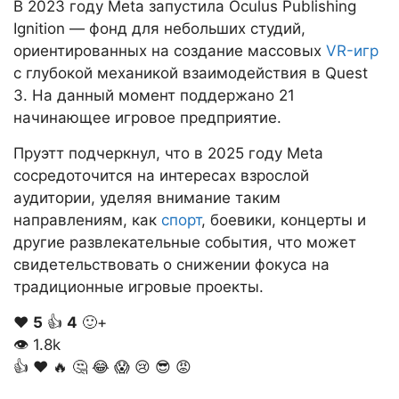
В 2023 году Meta запустила Oculus Publishing
Ignition — фонд для небольших студий,
ориентированных на создание массовых
VR-игр
с глубокой механикой взаимодействия в Quest
3. На данный момент поддержано 21
начинающее игровое предприятие.
Пруэтт подчеркнул, что в 2025 году Meta
сосредоточится на интересах взрослой
аудитории, уделяя внимание таким
направлениям, как
спорт
, боевики, концерты и
другие развлекательные события, что может
свидетельствовать о снижении фокуса на
традиционные игровые проекты.
❤️
5
👍
4
🙂+
👁
1.8k
👍
❤️
🔥
🤔
😂
😱
😢
😎
😡