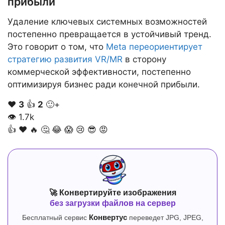
прибыли
Удаление ключевых системных возможностей
постепенно превращается в устойчивый тренд.
Это говорит о том, что
Meta переориентирует
стратегию развития VR/MR
в сторону
коммерческой эффективности, постепенно
оптимизируя бизнес ради конечной прибыли.
❤️
3
👍
2
🙂+
👁
1.7k
👍
❤️
🔥
🤔
😂
😱
😢
😎
😡
🚀 Конвертируйте изображения
без загрузки файлов на сервер
Бесплатный сервис
Конвертус
переведет JPG, JPEG,