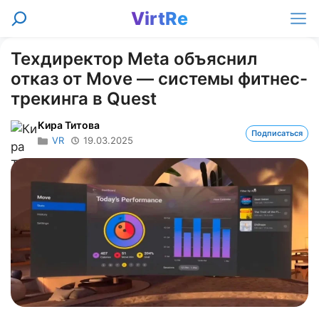
Перейти
VirtRe
Поиск
к
Ме
содержимому
Техдиректор Meta объяснил
отказ от Move — системы фитнес-
трекинга в Quest
Кира Титова
Подписаться
VR
19.03.2025