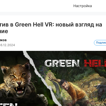
Настройка
ив в Green Hell VR: новый взгляд на
ние
лков
Подпи
16.12.2024