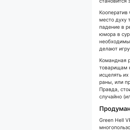
становится 
Кооператив 
место духу 
падение в р
юмора в су
необходимых
делают игру
Командная р
товарищам н
исцелять их
раны, или п
Правда, сто
случайно (и
Продуман
Green Hell 
многопользо