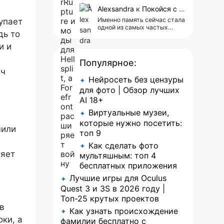
сейчас всплывает одна
реклама 😢
Alexsandra
к
Покойся с миром, Character.AI. Тебя убили собственные разработчики
Именно память сейчас стала
упает
одной из самых частых
дь то
претензий к Character.AI.
Очень хочется верить, что её
и и
всё-таки улучшат, потому
что…
Популярное:
ач
Нейросеть без цензуры
✦
для фото | Обзор лучших
AI 18+
Виртуальные музеи,
✦
которые нужно посетить:
чили
топ 9
Как сделать фото
✦
ляет
мультяшным: топ 4
бесплатных приложения
Лучшие игры для Oculus
✦
Quest 3 и 3S в 2026 году |
Топ-25 крутых проектов
в
Как узнать происхождение
✦
ки, а
фамилии бесплатно с