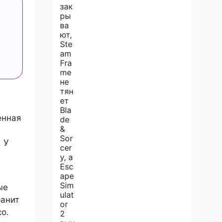
енная
 У
ые
ранит
о.