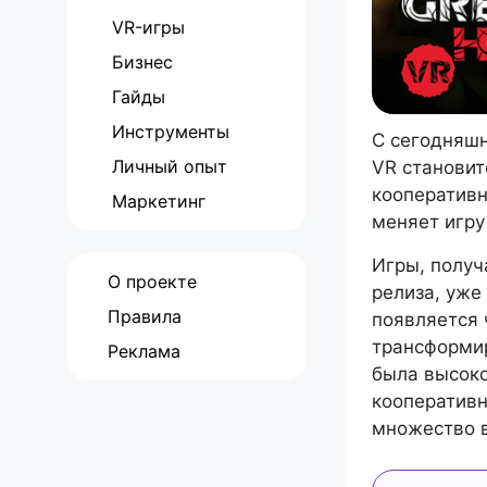
VR-игры
Бизнес
Гайды
Инструменты
С сегодняшн
Личный опыт
VR становит
кооперативн
Маркетинг
меняет игру
Игры, получ
О проекте
релиза, уже
Правила
появляется 
трансформир
Реклама
была высоко
кооператив
множество 