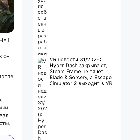
Hell
к он
VR новости 31/2026:
Hyper Dash закрывают,
Steam Frame не тянет
после
Blade & Sorcery, а Escape
Simulator 2 выходит в VR
R
вый
ывая
оты.