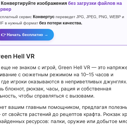
 Конвертируйте изображения
без загрузки файлов на
ервер
сплатный сервис
Конвертус
переведет JPG, JPEG, PNG, WEBP и
IF в нужный формат
без потери качества.
👉 Начать бесплатно →
een Hell VR
о еще не знаком с игрой, Green Hell VR — это напряж
ивание с сюжетным режимом на 10–15 часов и
 где игроки оказываются в неприветливых джунглях.
шь блокнот, рюкзак, часы, рация и собственная
ьность, чтобы справляться с вызовами.
анет вашим главным помощником, предлагая полезн
 от свойств растений до рецептов крафта. Рюкзак х
айденных ресурсов: палки, оружие или добытое мяс