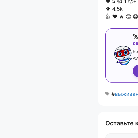
❤️
5
👍
1
🙂+
👁
4.5k
👍
❤️
🔥
🤔


с
Бе
AV
#
выжива
Оставьте 
Комментари