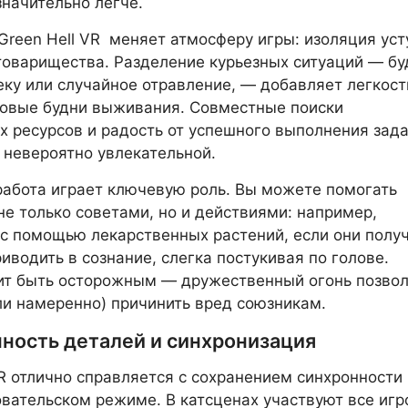
значительно легче.
Green Hell VR меняет атмосферу игры: изоляция уст
товарищества. Разделение курьезных ситуаций — бу
еку или случайное отравление, — добавляет легкост
ровые будни выживания. Совместные поиски
 ресурсов и радость от успешного выполнения зад
 невероятно увлекательной.
абота играет ключевую роль. Вы можете помогать
е только советами, но и действиями: например,
 с помощью лекарственных растений, если они полу
риводить в сознание, слегка постукивая по голове.
ит быть осторожным — дружественный огонь позво
ли намеренно) причинить вред союзникам.
ность деталей и синхронизация
VR отлично справляется с сохранением синхронности 
вательском режиме. В катсценах участвуют все игро