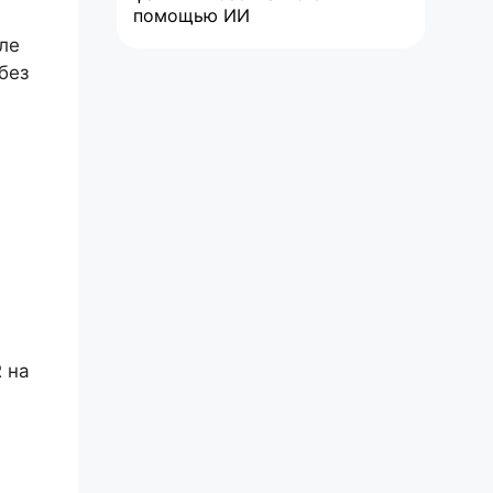
помощью ИИ
ле
без
а
 на