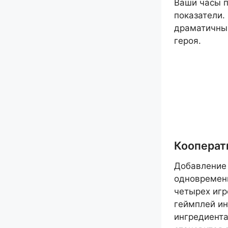
Ваши часы п
показатели.
драматичны
героя.
Кооперати
Добавление
одновременн
четырех игр
геймплей ин
ингредиента