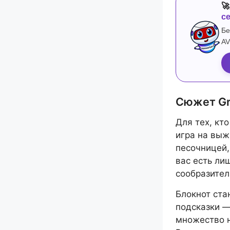

с
Бе
AV
Сюжет Gr
Для тех, кт
игра на выж
песочницей,
вас есть ли
сообразител
Блокнот ст
подсказки —
множество н