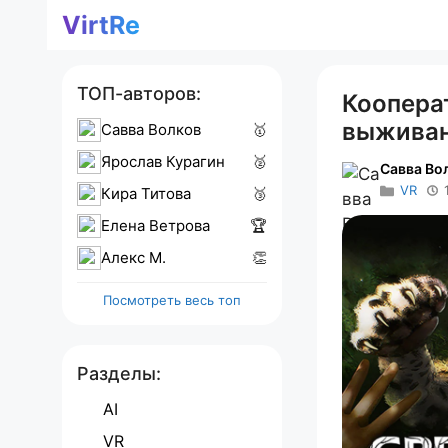
Перейти
VirtRe
к
содержимому
ТОП-авторов:
Кооперат
выжива
Савва Волков
🥇
Ярослав Курагин
🥈
Савва Во
VR
Кира Титова
🥉
Елена Ветрова
🏆
Алекс M.
👏
Посмотреть весь топ
Разделы:
AI
VR