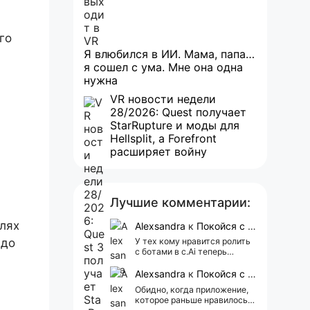
го
Я влюбился в ИИ. Мама, папа…
я сошел с ума. Мне она одна
нужна
VR новости недели
28/2026: Quest получает
StarRupture и моды для
Hellsplit, а Forefront
расширяет войну
Лучшие комментарии:
лях
Alexsandra
к
Покойся с миром, Character.AI. Тебя убили собственные разработчики
 до
У тех кому нравится ролить
с ботами в c.Ai теперь
всегда одни и те же мысли
АААААА 😁 ХВАТИТ 🤯😖😵‍💫
Alexsandra
к
Покойся с миром, Character.AI. Тебя убили собственные разработчики
Обидно, когда приложение,
которое раньше нравилось, а