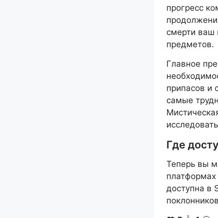
прогресс ко
продолжения
смерти ваш 
предметов.
Главное пре
необходимос
припасов и
самые трудн
Мистическая
исследовать
Где дост
Теперь вы м
платформах 
доступна в S
поклонников