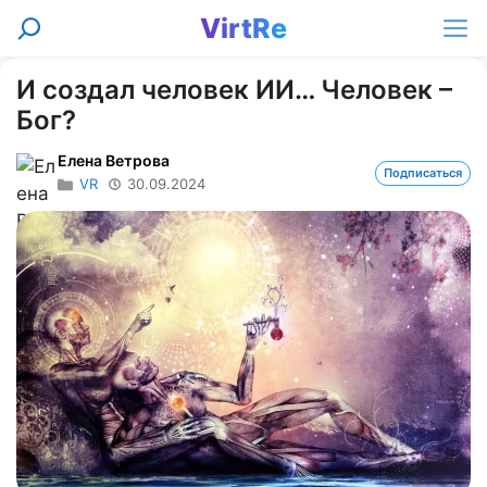
Перейти
VirtRe
Поиск
к
Ме
содержимому
И создал человек ИИ… Человек –
Бог?
Елена Ветрова
Подписаться
VR
30.09.2024