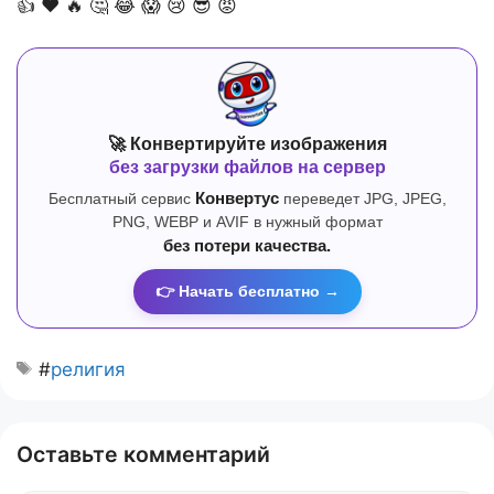
👍
❤️
🔥
🤔
😂
😱
😢
😎
😡
🚀 Конвертируйте изображения
без загрузки файлов на сервер
Бесплатный сервис
Конвертус
переведет JPG, JPEG,
PNG, WEBP и AVIF в нужный формат
без потери качества.
👉 Начать бесплатно →
#
религия
Оставьте комментарий