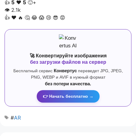
👍
5
❤️
5
🙂+
👁
2.1k
👍
❤️
🔥
🤔
😂
😱
😢
😎
😡
🚀 Конвертируйте изображения
без загрузки файлов на сервер
Бесплатный сервис
Конвертус
переведет JPG, JPEG,
PNG, WEBP и AVIF в нужный формат
без потери качества.
👉 Начать бесплатно →
#
AR