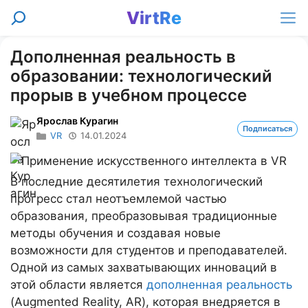
Перейти
VirtRe
Поиск
к
Ме
содержимому
Дополненная реальность в
образовании: технологический
прорыв в учебном процессе
Ярослав Курагин
Подписаться
VR
14.01.2024
В последние десятилетия технологический
прогресс стал неотъемлемой частью
образования, преобразовывая традиционные
методы обучения и создавая новые
возможности для студентов и преподавателей.
Одной из самых захватывающих инноваций в
этой области является
дополненная реальность
(Augmented Reality, AR), которая внедряется в