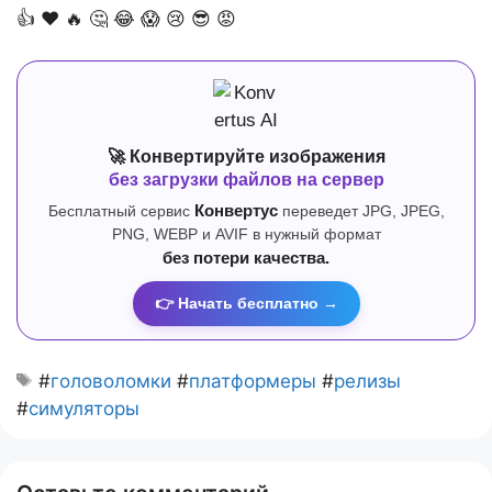
👍
❤️
🔥
🤔
😂
😱
😢
😎
😡
🚀 Конвертируйте изображения
без загрузки файлов на сервер
Бесплатный сервис
Конвертус
переведет JPG, JPEG,
PNG, WEBP и AVIF в нужный формат
без потери качества.
👉 Начать бесплатно →
#
головоломки
#
платформеры
#
релизы
#
симуляторы