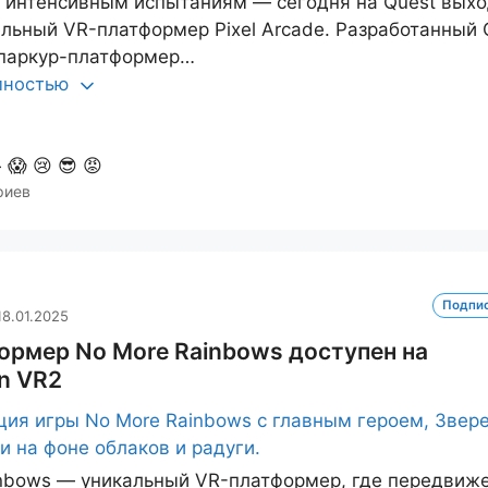
к интенсивным испытаниям — сегодня на Quest выхо
льный VR-платформер Pixel Arcade. Разработанный
т паркур-платформер…
олностью

😱
😢
😎
😡
риев
Подпи
18.01.2025
ормер No More Rainbows доступен на
on VR2
nbows — уникальный VR-платформер, где передвиж