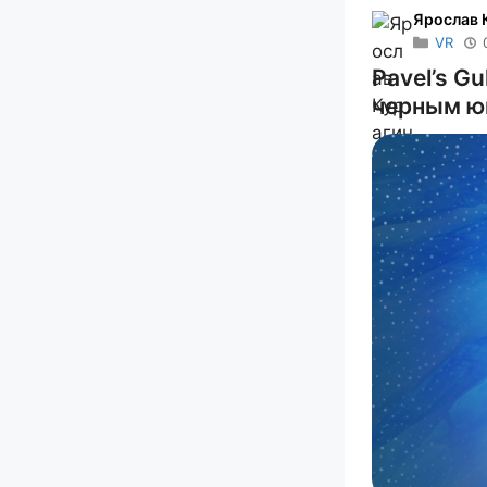
Ярослав 
VR
Pavel’s G
черным ю