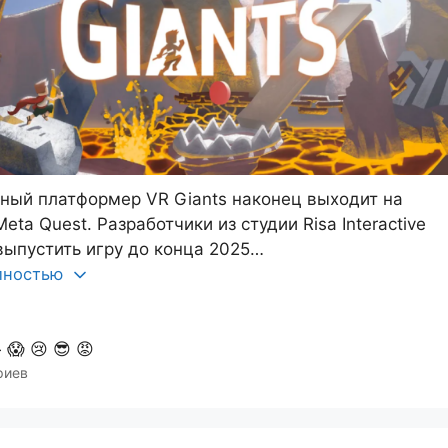
ый платформер VR Giants наконец выходит на
eta Quest. Разработчики из студии Risa Interactive
ыпустить игру до конца 2025…
олностью

😱
😢
😎
😡
риев