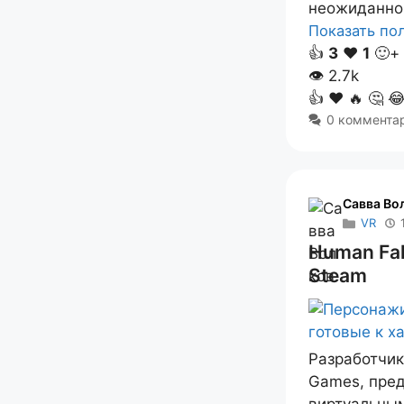
неожиданно
Показать п
👍
3
❤️
1
🙂+
👁
2.7k
👍
❤️
🔥
🤔

0 коммента
Савва Во
VR
Human Fal
Steam
Разработчик
Games, пред