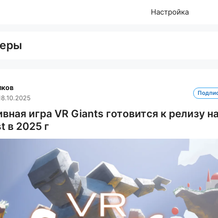
Настройка
меры
лков
Подпи
18.10.2025
вная игра VR Giants готовится к релизу н
t в 2025 г