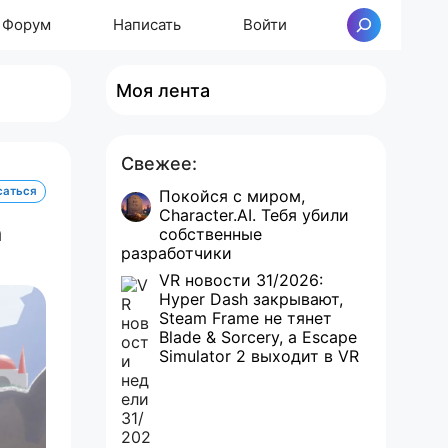
Форум
Написать
Войти
Поиск
Моя лента
Свежее:
саться
Покойся с миром,
Character.AI. Тебя убили
а
собственные
разработчики
VR новости 31/2026:
Hyper Dash закрывают,
Steam Frame не тянет
Blade & Sorcery, а Escape
Simulator 2 выходит в VR