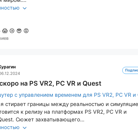
м миром….
олностью

😱
😢
😎
😡
риев
Курагин
Подпи
06.12.2024
скоро на PS VR2, PC VR и Quest
ая стирает границы между реальностью и симуляцие
товится к релизу на платформах PS VR2, PC VR и
 Quest. Сюжет захватывающего…
олностью