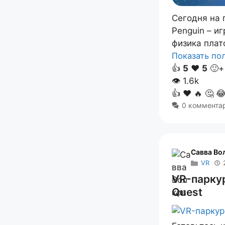
Сегодня на 
Penguin – и
физика пла
Показать п
👍
5
❤️
5
🙂+
👁
1.6k
👍
❤️
🔥
🤔

0 коммента
Савва Во
VR
VR-паркур
Quest