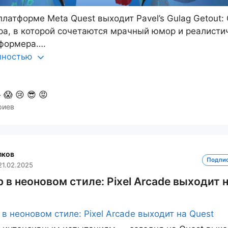
платформе Meta Quest выходит Pavel’s Gulag Getout: 
гра, в которой сочетаются мрачный юмор и реалисти
тформера….
олностью

😱
😢
😎
😡
риев
лков
Подпи
21.02.2025
 в неоновом стиле: Pixel Arcade выходит 