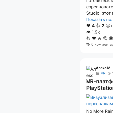
Готовьтесь 
соревновате
Studio, это
Показать п
❤️
4
👍
2
🙂+
👁
1.9k
👍
❤️
🔥
🤔

0 коммента
Алекс M.
VR
VR-платф
PlayStati
No More Rai