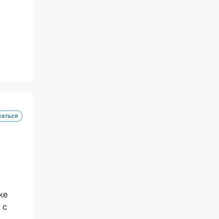
саться
ke
 с