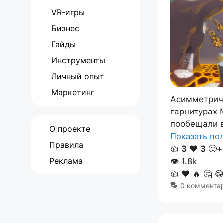
VR-игры
Бизнес
Гайды
Инструменты
Личный опыт
Маркетинг
Асимметричн
гарнитурах M
пообещали в
О проекте
Показать п
Правила
👍
3
❤️
3
🙂+
Реклама
👁
1.8k
👍
❤️
🔥
🤔

0 коммента