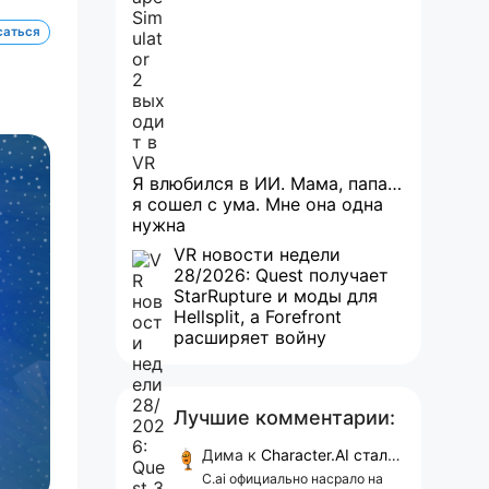
саться
Я влюбился в ИИ. Мама, папа…
я сошел с ума. Мне она одна
нужна
VR новости недели
28/2026: Quest получает
StarRupture и моды для
Hellsplit, а Forefront
расширяет войну
Лучшие комментарии:
Дима
к
Character.AI стал ужасным. И, похоже, уже не может остановиться
C.ai официально насрало на