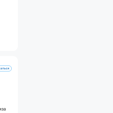
саться
мза