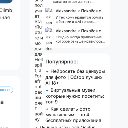
фанатов ответив: хоть
бейтесь но изменять не будем.
Climb
В AppStore звезды 4.2 либо
Alexsandra
к
Покойся с миром, Character.AI. Тебя убили собственные разработчики
старые отзывы либо…
чная
У тех кому нравится ролить
с ботами в c.Ai теперь
всегда одни и те же мысли
АААААА 😁 ХВАТИТ 🤯😖😵‍💫
Alexsandra
к
Покойся с миром, Character.AI. Тебя убили собственные разработчики
Обидно, когда приложение,
которое раньше нравилось, а
сейчас всплывает одна
реклама 😢
Популярное:
Нейросеть без цензуры
✦
для фото | Обзор лучших
AI 18+
Виртуальные музеи,
саться
✦
которые нужно посетить:
на
топ 9
Как сделать фото
✦
мультяшным: топ 4
бесплатных приложения
Лучшие игры для Oculus
✦