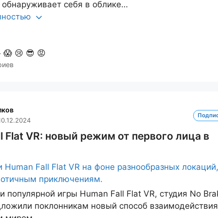
 обнаруживает себя в облике…
олностью

😱
😢
😎
😡
риев
лков
Подпи
10.12.2024
l Flat VR: новый режим от первого лица в
и популярной игры Human Fall Flat VR, студия No Bra
ложили поклонникам новый способ взаимодействия