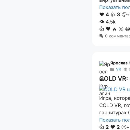
виртуальны
Показать п
❤️
4
👍
3
🙂+
👁
4.5k
👍
❤️
🔥
🤔

0 коммента
Ярослав 
VR
COLD VR: 
Игра, котор
COLD VR, го
гарнитурах
Показать п
👍
2
❤️
2
🙂+