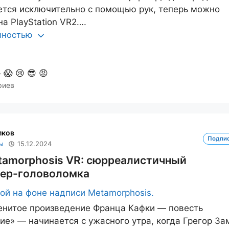
тся исключительно с помощью рук, теперь можно
на PlayStation VR2….
олностью

😱
😢
😎
😡
риев
лков
Подпи
ы
15.12.2024
tamorphosis VR: сюрреалистичный
ер-головоломка
енитое произведение Франца Кафки — повесть
е» — начинается с ужасного утра, когда Грегор За