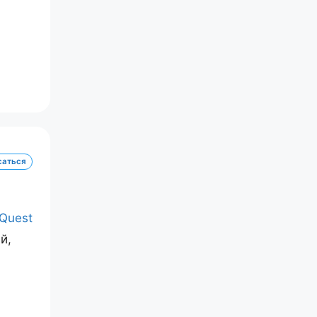
саться
й,