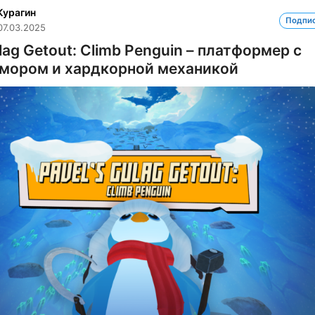
Курагин
Подпи
07.03.2025
ulag Getout: Climb Penguin – платформер с
мором и хардкорной механикой