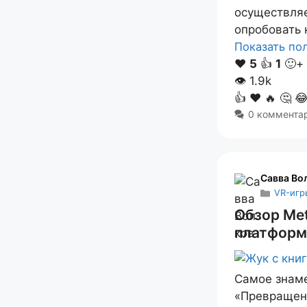
осуществляе
опробовать 
Показать п
❤️
5
👍
1
🙂+
👁
1.9k
👍
❤️
🔥
🤔

0 коммента
Савва Во
VR-игр
Обзор Me
платформ
Самое знам
«Превращени