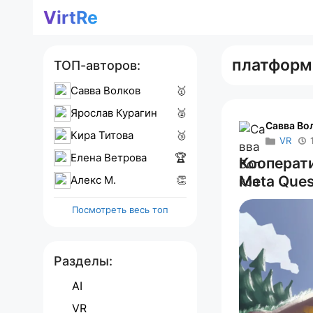
Перейти
VirtRe
к
содержимому
платфор
ТОП-авторов:
Савва Волков
🥇
Ярослав Курагин
🥈
Савва Во
Кира Титова
🥉
VR
Елена Ветрова
🏆
Кооперати
Meta Ques
Алекс M.
👏
Посмотреть весь топ
Разделы:
AI
VR