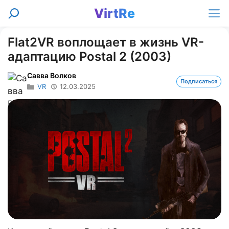
Перейти
VirtRe
Поиск
к
Ме
содержимому
Flat2VR воплощает в жизнь VR-
адаптацию Postal 2 (2003)
Савва Волков
Подписаться
VR
12.03.2025