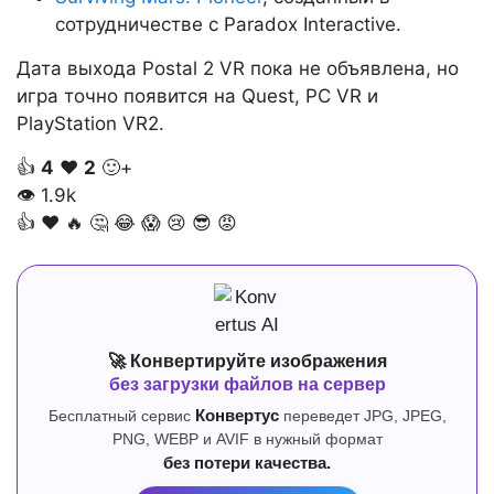
сотрудничестве с Paradox Interactive.
Дата выхода Postal 2 VR пока не объявлена, но
игра точно появится на Quest, PC VR и
PlayStation VR2.
👍
4
❤️
2
🙂+
👁
1.9k
👍
❤️
🔥
🤔
😂
😱
😢
😎
😡
🚀 Конвертируйте изображения
без загрузки файлов на сервер
Бесплатный сервис
Конвертус
переведет JPG, JPEG,
PNG, WEBP и AVIF в нужный формат
без потери качества.