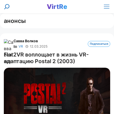
Перейти
VirtRe
Поиск
к
Ме
содержимому
анонсы
Савва Волков
Подписаться
VR
12.03.2025
Flat2VR воплощает в жизнь VR-
адаптацию Postal 2 (2003)