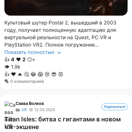
Культовый шутер Postal 2, вышедший в 2003
году, получает полноценную адаптацию для
виртуальной реальности на Quest, PC VR и
PlayStation VR2. Полное погружение…
Показать полностью
👍
4
❤️
2
🙂+
👁
1.9k
👍
❤️
🔥
🤔
😂
😱
😢
😎
😡
0 комментариев
Савва Волков
Подписаться
VR
12.03.2025
Titan Isles: битва с гигантами в новом
VR-экшене