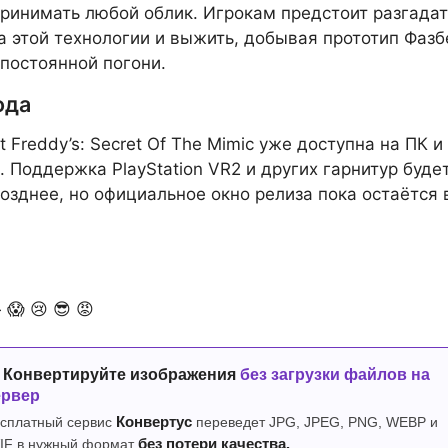
ринимать любой облик. Игрокам предстоит разгадат
а этой технологии и выжить, добывая прототип Фазб
 постоянной погони.
ода
At Freddy’s: Secret Of The Mimic уже доступна на ПК и
5. Поддержка PlayStation VR2 и других гарнитур буде
озднее, но официальное окно релиза пока остаётся 

😱
😢
😎
😡
 Конвертируйте изображения
без загрузки файлов на
ервер
сплатный сервис
Конвертус
переведет JPG, JPEG, PNG, WEBP и
IF в нужный формат
без потери качества.