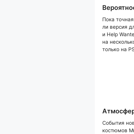
Вероятно
Пока точная
ли версия д
и Help Wante
на нескольк
только на P
Атмосфер
События нов
костюмов М