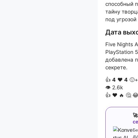
способный п
тайну творц
под угрозой
Дата вых
Five Nights 
PlayStation 
добавлена п
секрете.
👍
4
❤️
4
🙂+
👁
2.6k
👍
❤️
🔥
🤔


с
Бе
AV