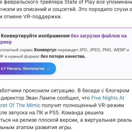
е февральского трейлера State of Play все упоминан
счезли из описаний и соцсетей. Это породило слухи 
и отмене VR-поддержки.
 Конвертируйте изображения
без загрузки файлов на
ервер
сплатный сервис
Конвертус
переведет JPG, JPEG, PNG, WEBP и
IF в нужный формат
без потери качества.
👉 Начать бесплатно →
аботчики прояснили ситуацию. В беседе с блогером
-директор Эван Лампи сообщил, что
Five Nights At
cret Of The Mimic
получит полноценный VR-режим
сле запуска на ПК и PS5. Команда решила
ться на релизе плоской версии, а виртуальная реал
льным этапом развития игры.