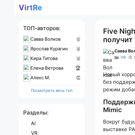
Перейти
VirtRe
к
содержимому
ТОП-авторов:
Five Nigh
получит
Савва Волков
🥇
Ярослав Курагин
🥈
Савва Во
VR
Кира Титова
🥉
Елена Ветрова
🏆
Новый хоррор
Алекс M.
👏
без поддерж
режим добав
Посмотреть весь топ
Поддержка
Mimic
Разделы:
Вокруг буду
AI
выставке PA
VR