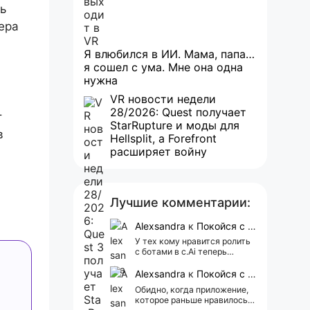
ь
ера
Я влюбился в ИИ. Мама, папа…
я сошел с ума. Мне она одна
нужна
VR новости недели
28/2026: Quest получает
т
StarRupture и моды для
в
Hellsplit, а Forefront
расширяет войну
Лучшие комментарии:
Alexsandra
к
Покойся с миром, Character.AI. Тебя убили собственные разработчики
У тех кому нравится ролить
с ботами в c.Ai теперь
всегда одни и те же мысли
АААААА 😁 ХВАТИТ 🤯😖😵‍💫
Alexsandra
к
Покойся с миром, Character.AI. Тебя убили собственные разработчики
Обидно, когда приложение,
которое раньше нравилось, а