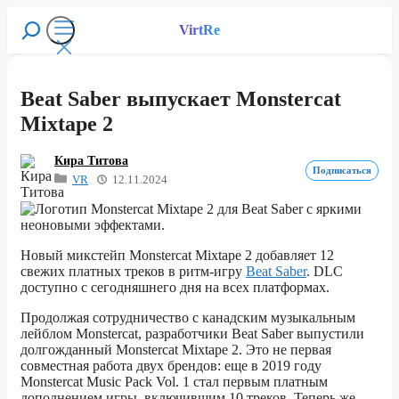
Перейти
к
VirtRe
Поиск
содержимому
Меню
Beat Saber выпускает Monstercat
Mixtape 2
Кира Титова
Подписаться
VR
12.11.2024
Новый микстейп Monstercat Mixtape 2 добавляет 12
свежих платных треков в ритм-игру
Beat Saber
. DLC
доступно с сегодняшнего дня на всех платформах.
Продолжая сотрудничество с канадским музыкальным
лейблом Monstercat, разработчики Beat Saber выпустили
долгожданный Monstercat Mixtape 2. Это не первая
совместная работа двух брендов: еще в 2019 году
Monstercat Music Pack Vol. 1 стал первым платным
дополнением игры, включившим 10 треков. Теперь же