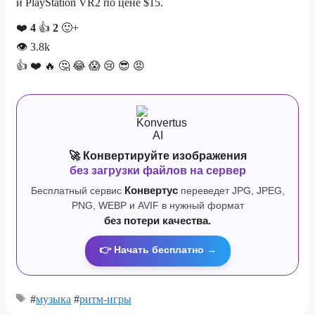
и PlayStation VR2 по цене $15.
❤️
4
👍
2
🙂+
👁
3.8k
👍
❤️
🔥
🤔
😂
😱
😢
😎
😡
🚀 Конвертируйте изображения
без загрузки файлов на сервер
Бесплатный сервис
Конвертус
переведет JPG, JPEG,
PNG, WEBP и AVIF в нужный формат
без потери качества.
👉 Начать бесплатно →
#
музыка
#
ритм-игры