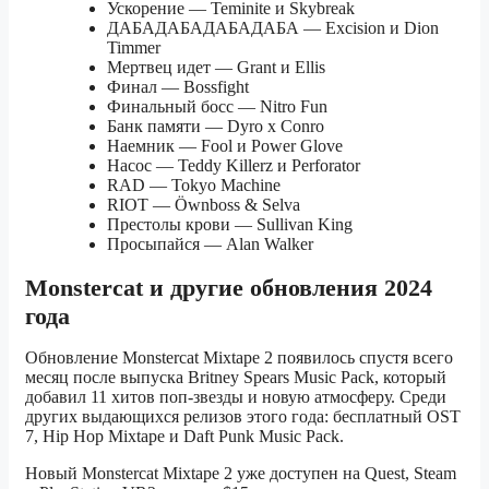
Ускорение — Teminite и Skybreak
ДАБАДАБАДАБАДАБА — Excision и Dion
Timmer
Мертвец идет — Grant и Ellis
Финал — Bossfight
Финальный босс — Nitro Fun
Банк памяти — Dyro x Conro
Наемник — Fool и Power Glove
Насос — Teddy Killerz и Perforator
RAD — Tokyo Machine
RIOT — Öwnboss & Selva
Престолы крови — Sullivan King
Просыпайся — Alan Walker
Monstercat и другие обновления 2024
года
Обновление Monstercat Mixtape 2 появилось спустя всего
месяц после выпуска Britney Spears Music Pack, который
добавил 11 хитов поп-звезды и новую атмосферу. Среди
других выдающихся релизов этого года: бесплатный OST
7, Hip Hop Mixtape и Daft Punk Music Pack.
Новый Monstercat Mixtape 2 уже доступен на Quest, Steam