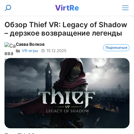
Перейти
VirtRe
Поиск
к
Ме
содержимому
Обзор Thief VR: Legacy of Shadow
– дерзкое возвращение легенды
Савва Волков
Подписаться
VR-игры
15.12.2025