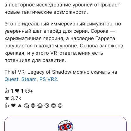
а повторное исследование уровней открывает
новые тактические возможности.
Это не идеальный иммерсивный симулятор, но
уверенный шаг вперёд для серии. Сорока —
харизматичная героиня, а наследие Гаррета
ощущается в каждом уровне. Основа заложена
крепкая, и у этого VR-ответвления есть
потенциал для развития.
Thief VR: Legacy of Shadow можно скачать на
Quest
,
Steam
,
PS VR2.
👍
1
❤️
1
🙂+
👁
3.7k
👍
❤️
🔥
🤔
😂
😱
😢
😎
😡