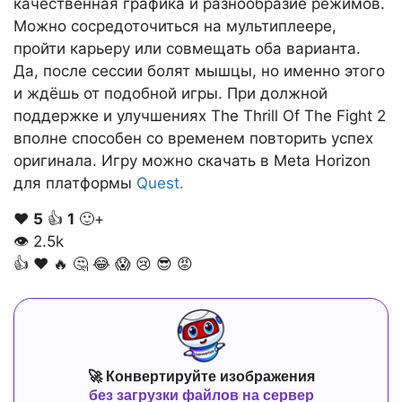
качественная графика и разнообразие режимов.
Можно сосредоточиться на мультиплеере,
пройти карьеру или совмещать оба варианта.
Да, после сессии болят мышцы, но именно этого
и ждёшь от подобной игры. При должной
поддержке и улучшениях The Thrill Of The Fight 2
вполне способен со временем повторить успех
оригинала. Игру можно скачать в Meta Horizon
для платформы
Quest.
❤️
5
👍
1
🙂+
👁
2.5k
👍
❤️
🔥
🤔
😂
😱
😢
😎
😡
🚀 Конвертируйте изображения
без загрузки файлов на сервер