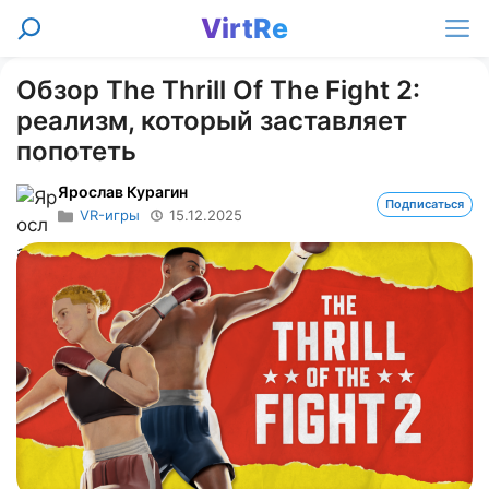
Перейти
VirtRe
Поиск
к
Ме
содержимому
Обзор The Thrill Of The Fight 2:
реализм, который заставляет
попотеть
Ярослав Курагин
Подписаться
VR-игры
15.12.2025