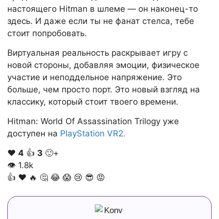
настоящего Hitman в шлеме — он наконец-то
здесь. И даже если ты не фанат стелса, тебе
стоит попробовать.
Виртуальная реальность раскрывает игру с
новой стороны, добавляя эмоции, физическое
участие и неподдельное напряжение. Это
больше, чем просто порт. Это новый взгляд на
классику, который стоит твоего времени.
Hitman: World Of Assassination Trilogy уже
доступен на
PlayStation VR2.
❤️
4
👍
3
🙂+
👁
1.8k
👍
❤️
🔥
🤔
😂
😱
😢
😎
😡