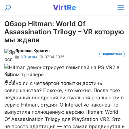
Перейти
VirtRe
Поиск
к
Ме
содержимому
Обзор Hitman: World Of
Assassination Trilogy – VR которую
мы ждали
Ярослав Курагин
Подписаться
VR-игры
07.04.2025
Можно ли с четвёртой попытки достичь
совершенства? Похоже, что можно. После трёх
неудачных внедрений виртуальной реальности в
серию Hitman, студия IO Interactive наконец-то
выпустила полноценную версию Hitman: World
Of Assassination Trilogy для PlayStation VR2. Это
не просто адаптация — это самая продвинутая и