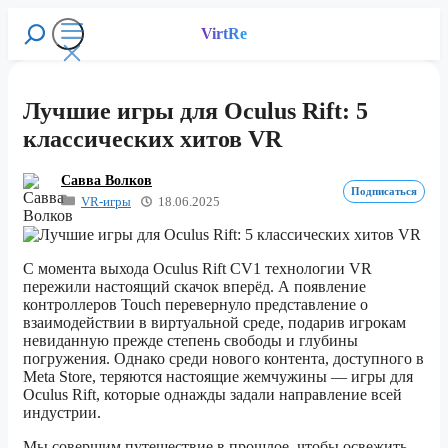
Перейти
к
VirtRe
Поиск
содержимому
Меню
Лучшие игры для Oculus Rift: 5
классических хитов VR
Савва Волков
Подписаться
VR-игры
18.06.2025
С момента выхода Oculus Rift CV1 технологии VR
пережили настоящий скачок вперёд. А появление
контроллеров Touch перевернуло представление о
взаимодействии в виртуальной среде, подарив игрокам
невиданную прежде степень свободы и глубины
погружения. Однако среди нового контента, доступного в
Meta Store, теряются настоящие жемчужины — игры для
Oculus Rift, которые однажды задали направление всей
индустрии.
Мы совершим путешествие в прошлое, чтобы освежить