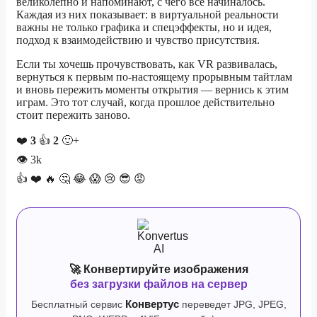
великолепно и напоминают, с чего всё начиналось.
Каждая из них показывает: в виртуальной реальности
важны не только графика и спецэффекты, но и идея,
подход к взаимодействию и чувство присутствия.
Если ты хочешь прочувствовать, как VR развивалась,
вернуться к первым по-настоящему прорывным тайтлам
и вновь пережить моменты открытия — вернись к этим
играм. Это тот случай, когда прошлое действительно
стоит пережить заново.
❤️
3
👍
2
🙂+
👁
3k
👍
❤️
🔥
🤔
😂
😱
😢
😎
😡
🚀 Конвертируйте изображения
без загрузки файлов на сервер
Бесплатный сервис
Конвертус
переведет JPG, JPEG,