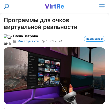
Перейти
VirtRe
Поиск
к
Ме
содержимому
Программы для очков
виртуальной реальности
Елена Ветрова
Подписаться
Инструменты
16.01.2024