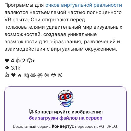
Программы для
очков виртуальной реальности
являются неотъемлемой частью полноценного
VR опыта. Они открывают перед
пользователями удивительный мир визуальных
возможностей, создавая уникальные
возможности для образования, развлечений и
взаимодействия с виртуальным окружением.
❤️
4
👍
2
🙂+
👁
3.1k
👍
❤️
🔥
🤔
😂
😱
😢
😎
😡
🚀 Конвертируйте изображения
без загрузки файлов на сервер
Бесплатный сервис
Конвертус
переведет JPG, JPEG,