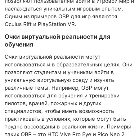
позволяют пользователям войти в игровой мир и
наслаждаться уникальным игровым опытом.
Одним из примеров ОВР для игр являются
Oculus Rift и PlayStation VR.
Очки виртуальной реальности для
обучения
Очки виртуальной реальности могут
использоваться и в образовательных целях. Они
позволяют студентам и ученикам войти в
уникальную виртуальную среду и изучать
различные темы. Например, ОВР могут
использоваться для обучения и тренировки
пилотов, врачей, пожарных и других
специалистов, чтобы иметь возможность
практиковать в условиях, которые могут быть
трудно воссозданы в реальной жизни. Примеры
таких ОВР – это HTC Vive Pro Eye и Pico Neo 2