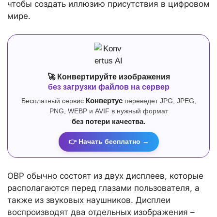
чтобы создать иллюзию присутствия в цифровом
мире.
🚀 Конвертируйте изображения
без загрузки файлов на сервер
Бесплатный сервис
Конвертус
переведет JPG, JPEG,
PNG, WEBP и AVIF в нужный формат
без потери качества.
👉 Начать бесплатно →
ОВР обычно состоят из двух дисплеев, которые
располагаются перед глазами пользователя, а
также из звуковых наушников. Дисплеи
воспроизводят два отдельных изображения –