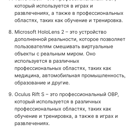
который используется в играх и
развлечениях, а также в профессиональных
областях, таких как обучение и тренировка.
Microsoft HoloLens 2 – это устройство
дополненной реальности, которое позволяет
пользователям смешивать виртуальные
объекты с реальным миром. Оно
используется в различных
профессиональных областях, таких как
медицина, автомобильная промышленность,
образование и другие.
Oculus Rift S – это профессиональный ОВР,
который используется в различных
профессиональных областях, таких как
обучение и тренировка, а также в играх и
развлечениях.