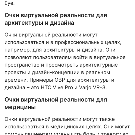
Eye.
Очки виртуальной реальности для
архитектуры и дизайна
Очки виртуальной реальности могут
использоваться и в профессиональных целях,
например, для архитектуры и дизайна. Они
позволяют пользователям войти в виртуальное
пространство и просмотреть архитектурные
проекты и дизайн-концепции в реальном
времени. Примеры ОВР для архитектуры и
дизайна – это HTC Vive Pro и Varjo VR-3.
Очки виртуальной реальности для
медицины
Очки виртуальной реальности могут также
использоваться в медицинских целях. Они могут
помочь пациентам уменьшить боль и тревогу во