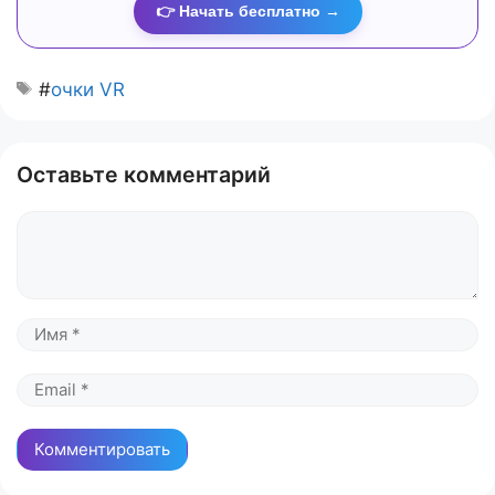
👉 Начать бесплатно →
#
очки VR
Оставьте комментарий
Комментарий
Имя
Email