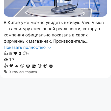
В Китае уже можно увидеть вживую Vivo Vision
— гарнитуру смешанной реальности, которую
компания официально показала в своих
фирменных магазинах. Производитель…
Показать полностью
👍
5
❤️
3
🙂+
👁
1.7k
👍
❤️
🔥
🤔
😂
😱
😢
😎
😡
0 комментариев