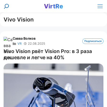
Перейти
VirtRe
Поиск
к
Ме
содержимому
Vivo Vision
Савва Волков
Подписаться
VR
22.08.2025
Vivo Vision рвёт Vision Pro: в 3 раза
дешевле и легче на 40%