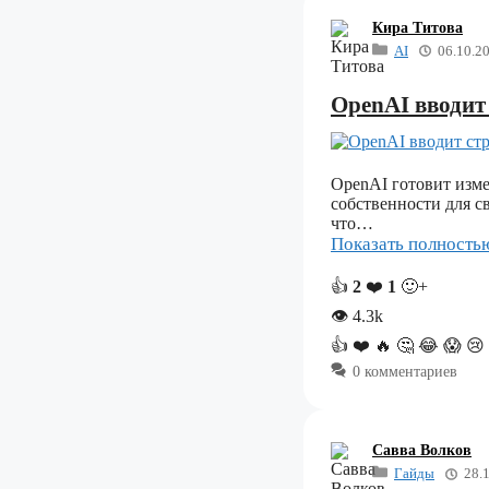
Кира Титова
AI
06.10.2
OpenAI вводит 
OpenAI готовит изме
собственности для с
что…
Показать полност
👍
2
❤️
1
🙂+
👁
4.3k
👍
❤️
🔥
🤔
😂
😱
😢
0 комментариев
Савва Волков
Гайды
28.