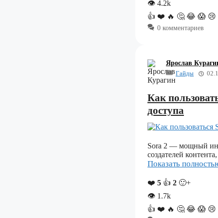
👁
4.2k
👍
❤️
🔥
🤔
😂
😱
😢
0 комментариев
Ярослав Кураги
Гайды
02.
Как пользовать
доступа
Sora 2 — мощный ин
создателей контента
Показать полност
❤️
5
👍
2
🙂+
👁
1.7k
👍
❤️
🔥
🤔
😂
😱
😢