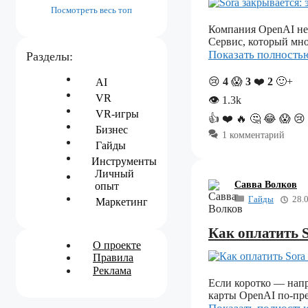
Посмотреть весь топ
Компания OpenAI не
Сервис, который мно
Показать полност
Разделы:
😢
4
😱
3
❤️
2
🙂+
AI
VR
👁
1.3k
VR-игры
👍
❤️
🔥
🤔
😂
😱
😢
Бизнес
1 комментарий
Гайды
Инструменты
Личный
Савва Волков
опыт
Гайды
28.
Маркетинг
Как оплатить S
О проекте
Правила
Реклама
Если коротко — напр
карты OpenAI по-пр