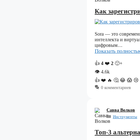
Как зарегистри
Sora — это совреме
интеллекта и виртуа
цифровым…
Показать полност
👍
4
❤️
2
🙂+
👁
4.6k
👍
❤️
🔥
🤔
😂
😱
😢
0 комментариев
Савва Волков
Инструменты
Топ-3 альтерна