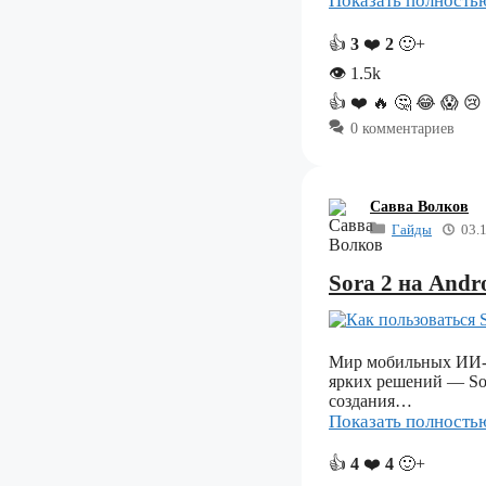
Показать полност
👍
3
❤️
2
🙂+
👁
1.5k
👍
❤️
🔥
🤔
😂
😱
😢
0 комментариев
Савва Волков
Гайды
03.
Sora 2 на Andr
Мир мобильных ИИ-ге
ярких решений — So
создания…
Показать полност
👍
4
❤️
4
🙂+