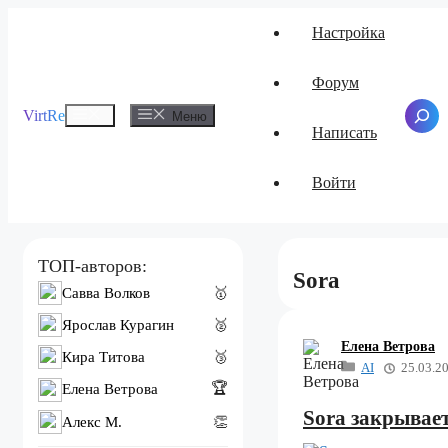
Перейти
Настройка
к
содержимому
Форум
Меню
VirtRe
Поиск
Меню
Написать
Войти
ТОП-авторов:
Sora
Савва Волков
🥇
Ярослав Курагин
🥈
Елена Ветрова
Кира Титова
🥉
AI
25.03.2
🏆
Елена Ветрова
Sora закрывае
Алекс M.
👏