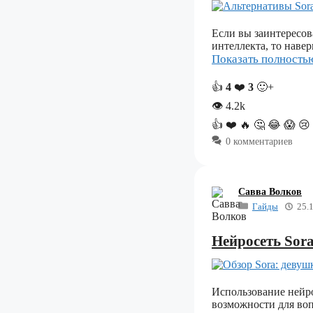
Если вы заинтересов
интеллекта, то наве
Показать полност
👍
4
❤️
3
🙂+
👁
4.2k
👍
❤️
🔥
🤔
😂
😱
😢
0 комментариев
Савва Волков
Гайды
25.
Нейросеть Sora
Использование нейро
возможности для во