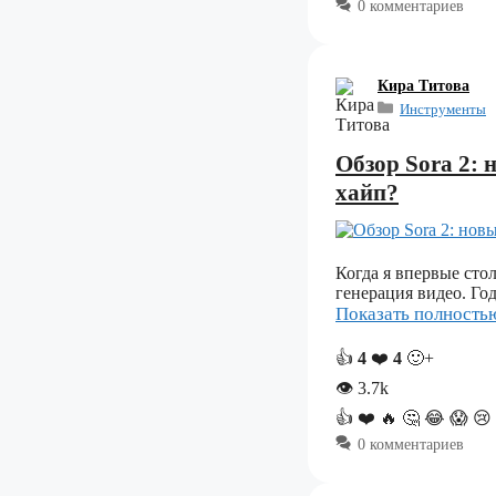
0 комментариев
Кира Титова
Инструменты
Обзор Sora 2:
хайп?
Когда я впервые стол
генерация видео. Го
Показать полност
👍
4
❤️
4
🙂+
👁
3.7k
👍
❤️
🔥
🤔
😂
😱
😢
0 комментариев