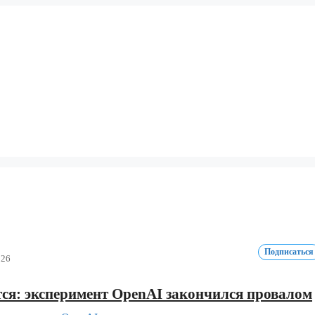
Подписаться
026
тся: эксперимент OpenAI закончился провалом