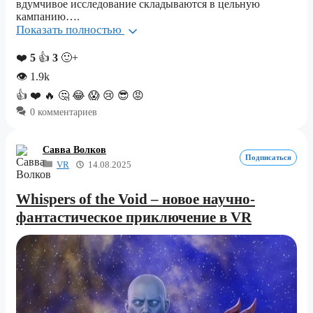
вдумчивое исследование складываются в цельную
кампанию….
Показать полностью
❤️
5
👍
3
🙂+
👁
1.9k
👍
❤️
🔥
🤔
😂
😱
😢
😎
😡
0 комментариев
Савва Волков
Подписаться
VR
14.08.2025
Whispers of the Void – новое научно-
фантастическое приключение в VR