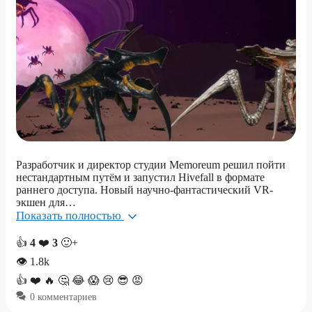
Разработчик и директор студии Memoreum решил пойти
нестандартным путём и запустил Hivefall в формате
раннего доступа. Новый научно-фантастический VR-
экшен для…
Показать полностью
👍
4
❤️
3
🙂+
👁
1.8k
👍
❤️
🔥
🤔
😂
😱
😢
😎
😡
0 комментариев