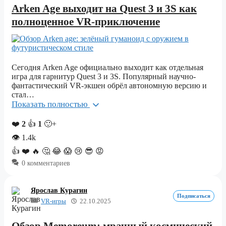
Arken Age выходит на Quest 3 и 3S как
полноценное VR-приключение
Сегодня Arken Age официально выходит как отдельная
игра для гарнитур Quest 3 и 3S. Популярный научно-
фантастический VR-экшен обрёл автономную версию и
стал…
Показать полностью
❤️
2
👍
1
🙂+
👁
1.4k
👍
❤️
🔥
🤔
😂
😱
😢
😎
😡
0 комментариев
Ярослав Курагин
Подписаться
VR-игры
22.10.2025