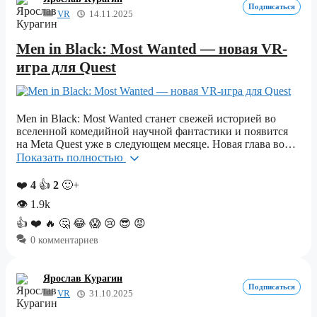
Подписаться
VR
14.11.2025
Men in Black: Most Wanted — новая VR-
игра для Quest
Men in Black: Most Wanted станет свежей историей во
вселенной комедийной научной фантастики и появится
на Meta Quest уже в следующем месяце. Новая глава во…
Показать полностью
❤️
4
👍
2
🙂+
👁
1.9k
👍
❤️
🔥
🤔
😂
😱
😢
😎
😡
0 комментариев
Ярослав Курагин
Подписаться
VR
31.10.2025