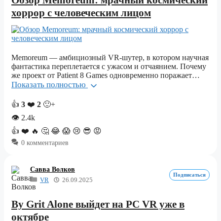
Обзор Memoreum: мрачный космический
хоррор с человеческим лицом
Memoreum — амбициозный VR-шутер, в котором научная
фантастика переплетается с ужасом и отчаянием. Почему
же проект от Patient 8 Games одновременно поражает…
Показать полностью
👍
3
❤️
2
🙂+
👁
2.4k
👍
❤️
🔥
🤔
😂
😱
😢
😎
😡
0 комментариев
Савва Волков
Подписаться
VR
26.09.2025
By Grit Alone выйдет на PC VR уже в
октябре