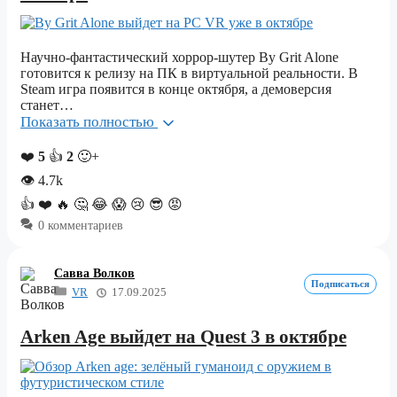
Научно-фантастический хоррор-шутер By Grit Alone
готовится к релизу на ПК в виртуальной реальности. В
Steam игра появится в конце октября, а демоверсия
станет…
Показать полностью
❤️
5
👍
2
🙂+
👁
4.7k
👍
❤️
🔥
🤔
😂
😱
😢
😎
😡
0 комментариев
Савва Волков
Подписаться
VR
17.09.2025
Arken Age выйдет на Quest 3 в октябре