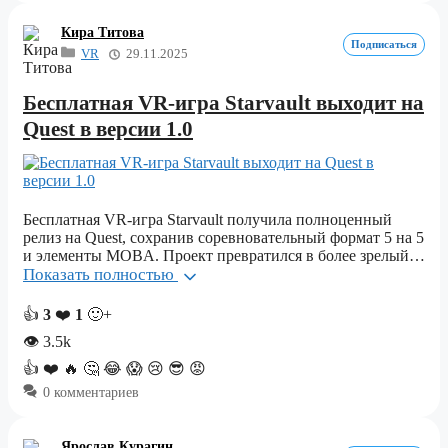
Кира Титова
Подписаться
VR
29.11.2025
Бесплатная VR-игра Starvault выходит на
Quest в версии 1.0
Бесплатная VR-игра Starvault получила полноценный
релиз на Quest, сохранив соревновательный формат 5 на 5
и элементы MOBA. Проект превратился в более зрелый…
Показать полностью
👍
3
❤️
1
🙂+
👁
3.5k
👍
❤️
🔥
🤔
😂
😱
😢
😎
😡
0 комментариев
Ярослав Курагин