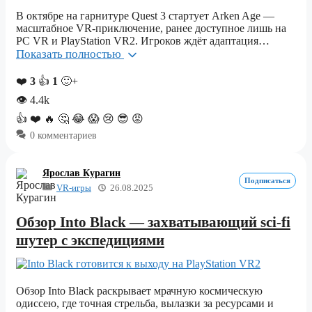
В октябре на гарнитуре Quest 3 стартует Arken Age —
масштабное VR-приключение, ранее доступное лишь на
PC VR и PlayStation VR2. Игроков ждёт адаптация…
Показать полностью
❤️
3
👍
1
🙂+
👁
4.4k
👍
❤️
🔥
🤔
😂
😱
😢
😎
😡
0 комментариев
Ярослав Курагин
Подписаться
VR-игры
26.08.2025
Обзор Into Black — захватывающий sci-fi
шутер с экспедициями
Обзор Into Black раскрывает мрачную космическую
одиссею, где точная стрельба, вылазки за ресурсами и