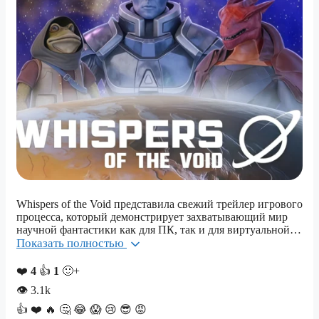
Whispers of the Void представила свежий трейлер игрового
процесса, который демонстрирует захватывающий мир
научной фантастики как для ПК, так и для виртуальной…
Показать полностью
❤️
4
👍
1
🙂+
👁
3.1k
👍
❤️
🔥
🤔
😂
😱
😢
😎
😡