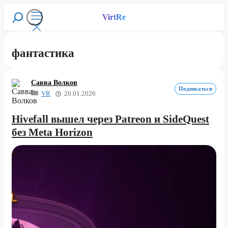
Перейти
к
VirtRe
Поиск
содержимому
Меню
фантастика
Савва Волков
Подписаться
VR
20.01.2026
Hivefall вышел через Patreon и SideQuest
без Meta Horizon