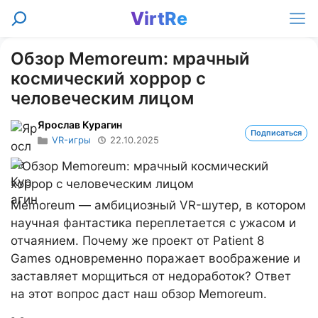
Перейти
VirtRe
Поиск
к
Ме
содержимому
Обзор Memoreum: мрачный
космический хоррор с
человеческим лицом
Ярослав Курагин
Подписаться
VR-игры
22.10.2025
Memoreum — амбициозный VR-шутер, в котором
научная фантастика переплетается с ужасом и
отчаянием. Почему же проект от Patient 8
Games одновременно поражает воображение и
заставляет морщиться от недоработок? Ответ
на этот вопрос даст наш обзор Memoreum.