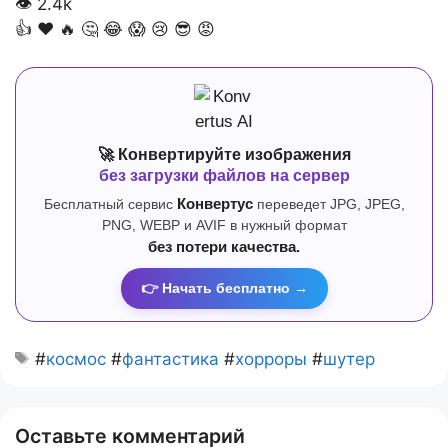
👁
2.4k
👍
❤️
🔥
🤔
😂
😱
😢
😎
😡
🚀 Конвертируйте изображения
без загрузки файлов на сервер
Бесплатный сервис
Конвертус
переведет JPG, JPEG,
PNG, WEBP и AVIF в нужный формат
без потери качества.
👉 Начать бесплатно →
#
космос
#
фантастика
#
хорроры
#
шутер
Оставьте комментарий