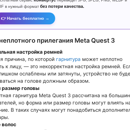
сплатный сервис
Конвертус
переведет JPG, JPEG, PNG, WEBP и
IF в нужный формат
без потери качества.
👉 Начать бесплатно →
неплотного прилегания Meta Quest 3
льная настройка ремней
я причина, по которой
гарнитура
может неплотно
ть к лицу, — это некорректная настройка ремней. Ес
лишком ослаблены или затянуты, устройство не буд
ваться на голове должным образом.
 размер головы
тная гарнитура Meta Quest 3 рассчитана на больши
ателей, но форма или размер головы могут влиять н
ние. В таких случаях могут понадобиться дополните
ары.
 волос