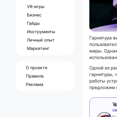
VR-игры
Бизнес
Гайды
Инструменты
Гарнитура в
Личный опыт
пользовател
Маркетинг
миры. Однак
использован
О проекте
Одной из ра
гарнитуры, 
Правила
работы устр
Реклама
предложим н

с