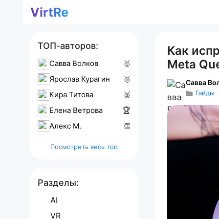
Перейти
VirtRe
к
содержимому
ТОП-авторов:
Как исп
Meta Que
Савва Волков
🥇
Ярослав Курагин
🥈
Савва Во
Гайды
Кира Титова
🥉
Елена Ветрова
🏆
Алекс M.
👏
Посмотреть весь топ
Разделы:
AI
VR