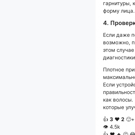
гарнитуры, 
форму лица.
4. Провер
Если даже п
возможно, п
этом случае
диагностики
Плотное при
максимально
Если устрой
правильност
как волосы.
которые улу
👍
3
❤️
2
🙂+
👁
4.5k
👍
❤️
🔥
🤔
