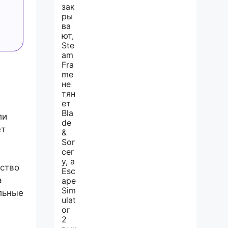
ли
ет
нство
а
льные