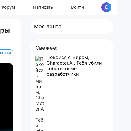
Форум
Написать
Войти
Поиск
Моя лента
уры
Свежее:
саться
Покойся с миром,
Character.AI. Тебя убили
собственные
разработчики