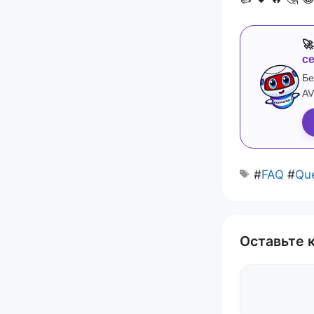

с
Бе
AV
#
FAQ
#
Qu
Оставьте 
Комментари