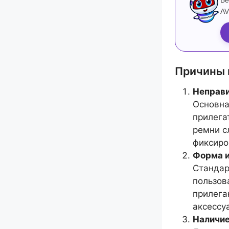
Бе
AV
Причины 
Неправи
Основна
прилега
ремни с
фиксиро
Форма и
Стандар
пользов
прилега
аксессу
Наличие