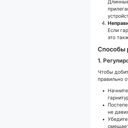
Длинные
прилега
устройс
Неправи
Если га
это так
Способы 
1. Регули
Чтобы добит
правильно о
Начните
гарниту
Постепе
не дави
Убедитес
смещает