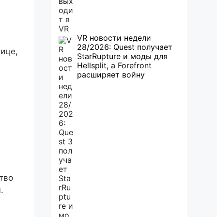
VR новости недели
28/2026: Quest получает
ице,
StarRupture и моды для
Hellsplit, а Forefront
расширяет войну
тво
.