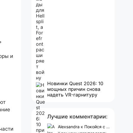
ь
оры и
Новинки Quest 2026: 10
мощных причин снова
надеть VR-гарнитуру
ют
ание
Лучшие комментарии:
Alexsandra
к
Покойся с миром, Character.AI. Тебя убили собственные разработчики
части