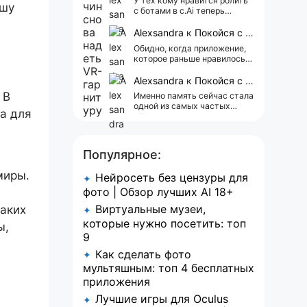
У тех кому нравится ролить
ашу
с ботами в c.Ai теперь
всегда одни и те же мысли
АААААА 😁 ХВАТИТ 🤯😖😵‍💫
Alexsandra
к
Покойся с миром, Character.AI. Тебя убили собственные разработчики
Обидно, когда приложение,
которое раньше нравилось, а
сейчас всплывает одна
реклама 😢
Alexsandra
к
Покойся с миром, Character.AI. Тебя убили собственные разработчики
 В
Именно память сейчас стала
одной из самых частых
a для
претензий к Character.AI.
Очень хочется верить, что её
всё-таки улучшат, потому
что…
Популярное:
миры.
Нейросеть без цензуры для
✦
фото | Обзор лучших AI 18+
Виртуальные музеи,
таких
✦
которые нужно посетить: топ
ы,
9
Как сделать фото
✦
мультяшным: топ 4 бесплатных
приложения
Лучшие игры для Oculus
✦