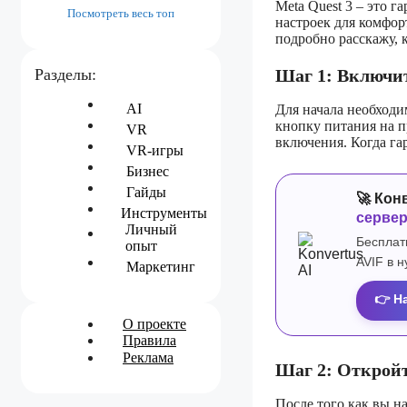
Meta Quest 3 – это 
Посмотреть весь топ
настроек для комфор
подробно расскажу, к
Разделы:
Шаг 1: Включи
AI
Для начала необходи
кнопку питания на п
VR
включения. Когда гар
VR-игры
Бизнес
Гайды
🚀 Кон
Инструменты
серве
Личный
Бесплат
опыт
AVIF в 
Маркетинг
👉 Н
О проекте
Правила
Реклама
Шаг 2: Откройт
После того как вы н