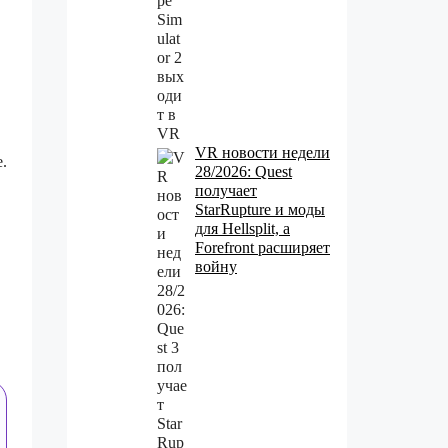
VR новости недели
.
28/2026: Quest
получает
StarRupture и моды
для Hellsplit, а
Forefront расширяет
войну