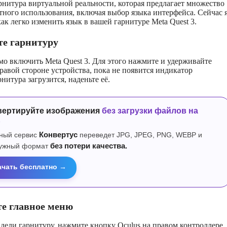
гарнитура виртуальной реальности, которая предлагает множество
тного использования, включая выбор языка интерфейса. Сейчас 
ак легко изменить язык в вашей гарнитуре Meta Quest 3.
те гарнитуру
мо включить Meta Quest 3. Для этого нажмите и удерживайте
равой стороне устройства, пока не появится индикатор
нитура загрузится, наденьте её.
вертируйте изображения
без загрузки файлов на
р
ный сервис
Конвертус
переведет JPG, JPEG, PNG, WEBP и
нужный формат
без потери качества.
ачать бесплатно →
е главное меню
адели гарнитуру, нажмите кнопку Oculus на правом контроллере.