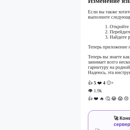
Изменение яз
Если вы также хотит
выполните следующи
Откройте 
Перейдите
Найдите р
Теперь приложение н
Теперь вы знаете как
занимает всего неск
гарнитуру на родной
Надеюсь, эта инстру
👍
5
❤️
4
🙂+
👁
1.9k
👍
❤️
🔥
🤔
😂
😱
😢
🚀 Кон
серве