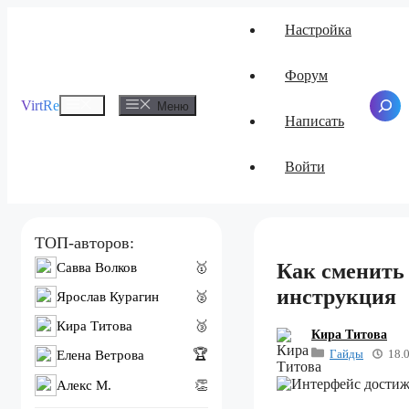
Перейти
Настройка
к
содержимому
Форум
Меню
VirtRe
Поиск
Меню
Написать
Войти
ТОП-авторов:
Как сменить 
Савва Волков
🥇
инструкция
Ярослав Курагин
🥈
Кира Титова
🥉
Кира Титова
Гайды
18.
🏆
Елена Ветрова
Алекс M.
👏