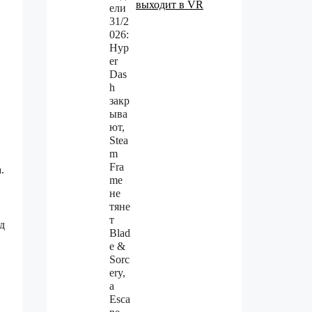
выходит в VR
.
д