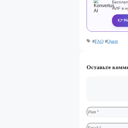
Бесплат
AVIF в 
👉 Н
#
FAQ
#
Quest
Оставьте комм
Комментарий
Имя
Email