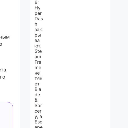
нным
ю
ста
 о