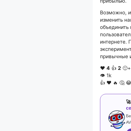
прибылью.
Возможно, и
изменить на
объединить 
пользовател
интернете. 
эксперимент
привычные и
❤️
4
👍
2
🙂+
👁
1k
👍
❤️
🔥
🤔


с
Бе
AV