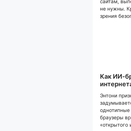
сайтам, вып
не нужны. К
зрения безо
Как ИИ-б
интернет
Энтони приз
задумываетс
однотипные 
браузеры вр
«открытого 