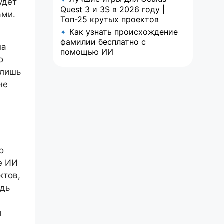
удет
Quest 3 и 3S в 2026 году |
ами.
Топ-25 крутых проектов
Как узнать происхождение
✦
фамилии бесплатно с
на
помощью ИИ
о
 лишь
не
о
е ИИ
ктов,
едь
й