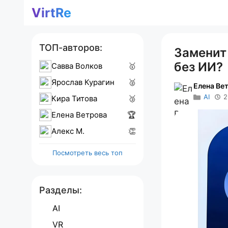
Перейти
VirtRe
к
содержимому
ТОП-авторов:
Заменит
без ИИ?
Савва Волков
🥇
Ярослав Курагин
🥈
Елена Ве
AI
2
Кира Титова
🥉
Елена Ветрова
🏆
Алекс M.
👏
Посмотреть весь топ
Разделы:
AI
VR