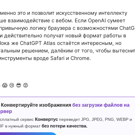
менно это и позволит искусственному интеллекту
ше взаимодействие с вебом. Если OpenAI сумеет
привычную логику браузера с возможностями ChatG
и действительно получат новый формат работы в
Пока же ChatGPT Atlas остаётся интересным, но
альным решением, далёким от того, чтобы вытесни
нструменты вроде Safari и Chrome.

😱
😢
😎
😡
 Конвертируйте изображения
без загрузки файлов на
ервер
сплатный сервис
Конвертус
переведет JPG, JPEG, PNG, WEBP и
IF в нужный формат
без потери качества.