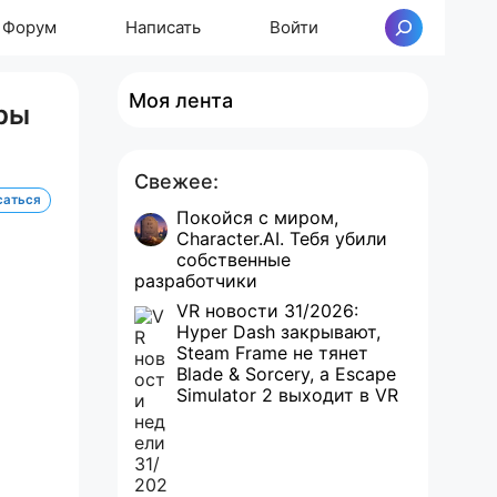
Форум
Написать
Войти
Поиск
Моя лента
ры
Свежее:
саться
Покойся с миром,
Character.AI. Тебя убили
собственные
разработчики
VR новости 31/2026:
Hyper Dash закрывают,
Steam Frame не тянет
Blade & Sorcery, а Escape
Simulator 2 выходит в VR