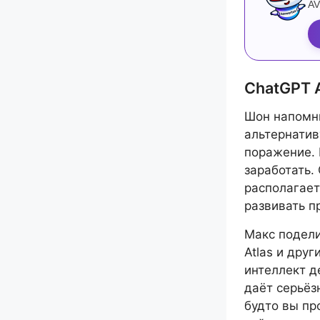
AV
ChatGPT A
Шон напомни
альтернатив
поражение. 
заработать.
располагает
развивать п
Макс подели
Atlas и дру
интеллект д
даёт серьёз
будто вы пр