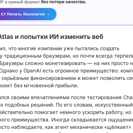
IF в нужный формат
без потери качества.
👉 Начать бесплатно →
tlas и попытки ИИ изменить веб
л, что многие компании уже пытались создать
у традиционным браузерам, но почти всегда терпел
Браузеры сложно монетизировать — на них просто 
 Однако у OpenAI есть огромное преимущество: ком
 серьёзным финансированием и может позволить се
роект без мгновенной прибыли.
лся своими впечатлениями после тестирования Ch
гих подобных решений. По его словам, искусственный
ействительно помогает немного ускорить работу, но
ного преимущества. Иногда складывается ощущени
осто наблюдаете, как агент механически «щёлкает»