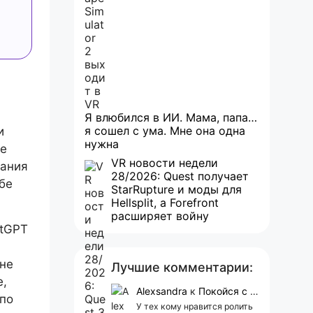
Я влюбился в ИИ. Мама, папа…
я сошел с ума. Мне она одна
и
нужна
не
VR новости недели
пания
28/2026: Quest получает
бе
StarRupture и моды для
Hellsplit, а Forefront
расширяет войну
atGPT
 не
Лучшие комментарии:
е,
Alexsandra
к
Покойся с миром, Character.AI. Тебя убили собственные разработчики
 по
У тех кому нравится ролить