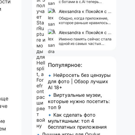
ости
с ботами в c.Ai теперь
всегда одни и те же мысли
и
АААААА 😁 ХВАТИТ 🤯😖😵‍💫
Alexsandra
к
Покойся с миром, Character.AI. Тебя убили собственные разработчики
Обидно, когда приложение,
которое раньше нравилось, а
сейчас всплывает одна
реклама 😢
Alexsandra
к
Покойся с миром, Character.AI. Тебя убили собственные разработчики
Именно память сейчас стала
одной из самых частых
претензий к Character.AI.
Очень хочется верить, что её
всё-таки улучшат, потому
что…
Популярное:
Нейросеть без цензуры
✦
для фото | Обзор лучших
AI 18+
Виртуальные музеи,
✦
чаще
которые нужно посетить:
аче
топ 9
Как сделать фото
✦
мультяшным: топ 4
ие
бесплатных приложения
дем
Лучшие игры для Oculus
✦