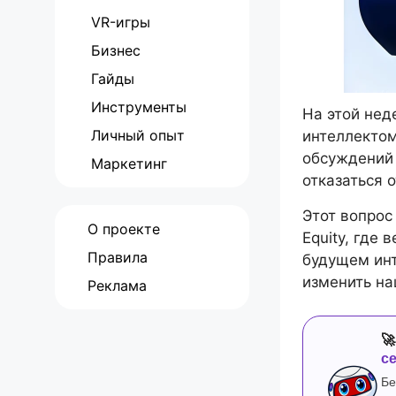
VR-игры
Бизнес
Гайды
Инструменты
На этой нед
Личный опыт
интеллекто
обсуждений 
Маркетинг
отказаться 
Этот вопрос
О проекте
Equity, где
Правила
будущем инт
изменить на
Реклама

с
Бе