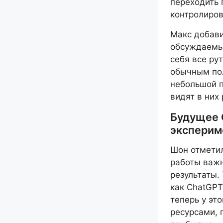
переходить 
контролиров
Макс добави
обсуждаемых
себя все ру
обычным пол
небольшой п
видят в них
Будущее 
эксперим
Шон отметил
работы важн
результаты.
как ChatGPT
теперь у эт
ресурсами, 