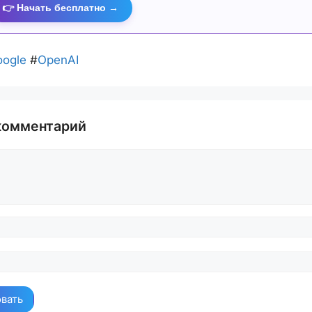
👉 Начать бесплатно →
ogle
#
OpenAI
комментарий
й