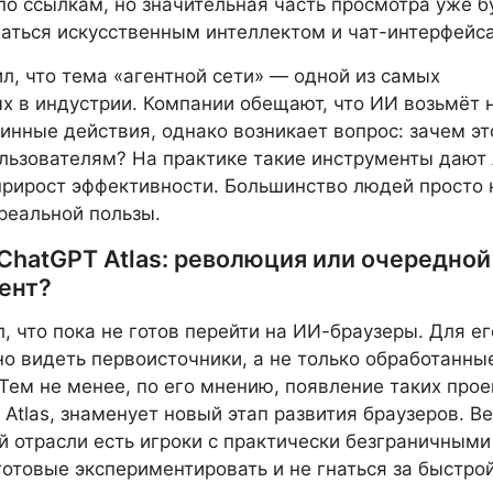
по ссылкам, но значительная часть просмотра уже б
аться искусственным интеллектом и чат-интерфейс
л, что тема «агентной сети» — одной из самых
 в индустрии. Компании обещают, что ИИ возьмёт 
тинные действия, однако возникает вопрос: зачем эт
ьзователям? На практике такие инструменты дают
рирост эффективности. Большинство людей просто 
 реальной пользы.
ChatGPT Atlas: революция или очередной
ент?
, что пока не готов перейти на ИИ-браузеры. Для ег
о видеть первоисточники, а не только обработанны
 Тем не менее, по его мнению, появление таких прое
 Atlas, знаменует новый этап развития браузеров. В
ой отрасли есть игроки с практически безграничными
готовые экспериментировать и не гнаться за быстро