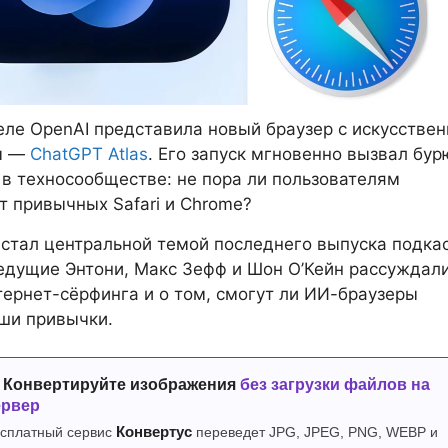
еле OpenAI представила новый браузер с искусстве
м —
ChatGPT Atlas
. Его запуск мгновенно вызвал бур
в техносообществе: не пора ли пользователям
от привычных Safari и Chrome?
 стал центральной темой последнего выпуска подка
 ведущие Энтони, Макс Зефф и Шон О’Кейн рассуждали
ернет-сёрфинга и о том, смогут ли ИИ-браузеры
ши привычки.
 Конвертируйте изображения
без загрузки файлов на
ервер
сплатный сервис
Конвертус
переведет JPG, JPEG, PNG, WEBP и