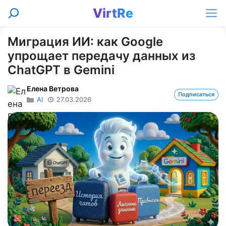
Перейти
VirtRe
Поиск
к
Ме
содержимому
Миграция ИИ: как Google
упрощает передачу данных из
ChatGPT в Gemini
Елена Ветрова
Подписаться
AI
27.03.2026