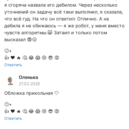
я сгоряча назвала его дебилом. Через несколько
уточнений он задачу всё таки выполнил, я сказала,
что всё гуд. На что он ответил: Отлично. А на
дебила я не обижаюсь — я же робот, у меня вместо
чувств алгоритмы.🙀 Затаил и только потом
высказал 😨🫢
🙂+
👍
❤️
🔥
🤔
😂
😱
😢
😎
😡
Ответить
Оленька
27.03.2026
Обложка прикольная 🤍
🙂+
👍
❤️
🔥
🤔
😂
😱
😢
😎
😡
Ответить