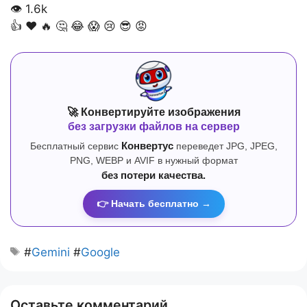
👁
1.6k
👍
❤️
🔥
🤔
😂
😱
😢
😎
😡
🚀 Конвертируйте изображения
без загрузки файлов на сервер
Бесплатный сервис
Конвертус
переведет JPG, JPEG,
PNG, WEBP и AVIF в нужный формат
без потери качества.
👉 Начать бесплатно →
#
Gemini
#
Google
Оставьте комментарий