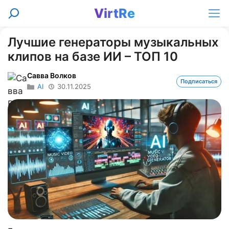
Перейти
VirtRe
Поиск
к
Ме
содержимому
Лучшие генераторы музыкальных
клипов на базе ИИ – ТОП 10
Савва Волков
Подписаться
AI
30.11.2025