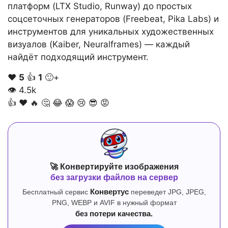
платформ (LTX Studio, Runway) до простых
соцсеточных генераторов (Freebeat, Pika Labs) и
инструментов для уникальных художественных
визуалов (Kaiber, Neuralframes) — каждый
найдёт подходящий инструмент.
❤️
5
👍
1
🙂+
👁
4.5k
👍
❤️
🔥
🤔
😂
😱
😢
😎
😡
🚀 Конвертируйте изображения
без загрузки файлов на сервер
Бесплатный сервис
Конвертус
переведет JPG, JPEG,
PNG, WEBP и AVIF в нужный формат
без потери качества.