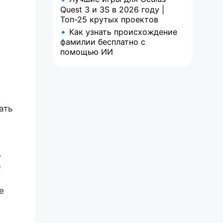
Quest 3 и 3S в 2026 году |
Топ-25 крутых проектов
Как узнать происхождение
✦
фамилии бесплатно с
помощью ИИ
ать
е
.
в
е