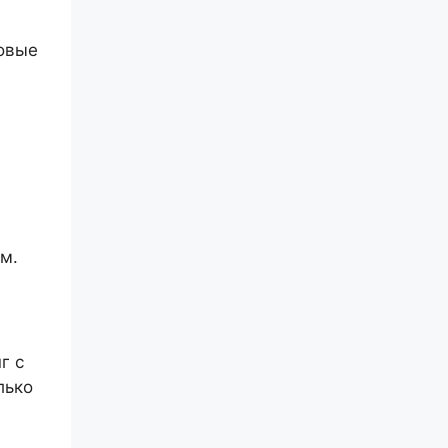
овые
м.
г с
лько