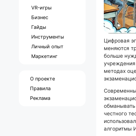
VR-игры
Бизнес
Гайды
Инструменты
Цифровая эп
Личный опыт
меняются т
больше нужд
Маркетинг
учреждения
методах оце
О проекте
экзаменацио
Правила
Современные
Реклама
экзаменацио
обманывать
честного те
использовал
алгоритмы 