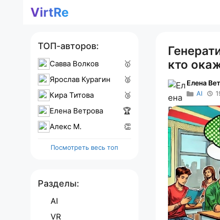
Перейти
VirtRe
к
содержимому
ТОП-авторов:
Генерат
кто ока
Савва Волков
🥇
Ярослав Курагин
🥈
Елена Ве
AI
1
Кира Титова
🥉
Елена Ветрова
🏆
Алекс M.
👏
Посмотреть весь топ
Разделы:
AI
VR