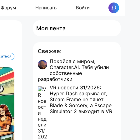
Форум
Написать
Войти
Поиск
Моя лента
Свежее:
саться
Покойся с миром,
Character.AI. Тебя убили
собственные
разработчики
VR новости 31/2026:
Hyper Dash закрывают,
Steam Frame не тянет
Blade & Sorcery, а Escape
Simulator 2 выходит в VR