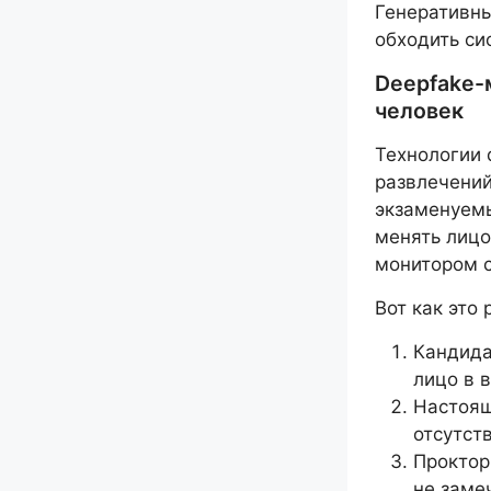
Генеративн
обходить си
Deepfake-
человек
Технологии 
развлечени
экзаменуем
менять лицо
монитором с
Вот как это 
Кандида
лицо в 
Настоящ
отсутст
Проктор
не заме