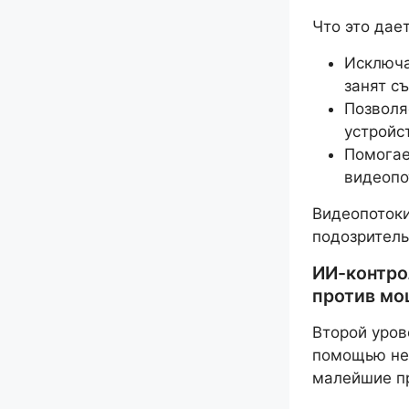
Что это дае
Исключа
занят с
Позволя
устройс
Помогае
видеопо
Видеопотоки
подозритель
ИИ-контро
против мо
Второй уров
помощью ней
малейшие пр