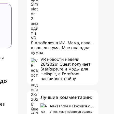
Я влюбился в ИИ. Мама, папа…
я сошел с ума. Мне она одна
нужна
ры
VR новости недели
28/2026: Quest получает
StarRupture и моды для
Hellsplit, а Forefront
расширяет войну
 до
Лучшие комментарии:
ез
Alexsandra
к
Покойся с миром, Character.AI. Тебя убили собственные разработчики
У тех кому нравится ролить