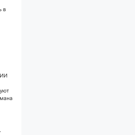
ь в
 ИИ
зуют
бмана
.