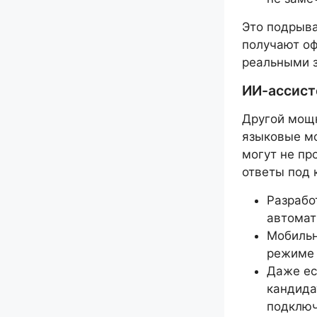
Это подрыва
получают оф
реальными 
ИИ-ассист
Другой мощ
языковые мо
могут не пр
ответы под 
Разрабо
автомат
Мобильн
режиме 
Даже ес
кандида
подключ