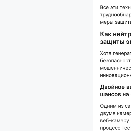
Все эти тех
труднообна
меры защит
Как нейт
защиты э
Хотя генера
безопасност
мошенничес
инновацион
Двойное в
шансов на
Одним из са
двумя камер
веб-камеру 
процесс тес