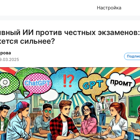
Настройка
ивный ИИ против честных экзаменов:
жется сильнее?
трова
Подпи
9.03.2025