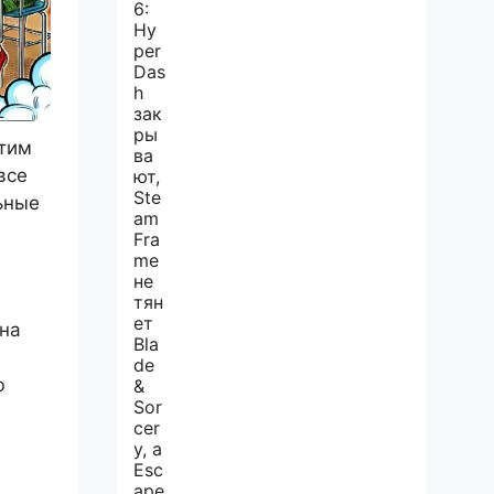
этим
все
ьные
 на
ю