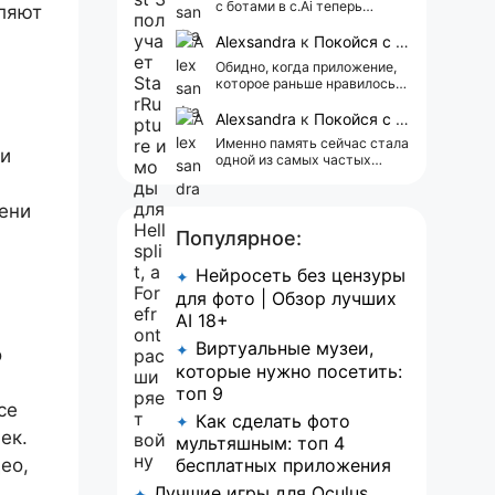
с ботами в c.Ai теперь
ляют
всегда одни и те же мысли
АААААА 😁 ХВАТИТ 🤯😖😵‍💫
Alexsandra
к
Покойся с миром, Character.AI. Тебя убили собственные разработчики
Обидно, когда приложение,
которое раньше нравилось, а
сейчас всплывает одна
реклама 😢
Alexsandra
к
Покойся с миром, Character.AI. Тебя убили собственные разработчики
Именно память сейчас стала
 и
одной из самых частых
претензий к Character.AI.
Очень хочется верить, что её
ени
всё-таки улучшат, потому
что…
Популярное:
Нейросеть без цензуры
✦
для фото | Обзор лучших
AI 18+
Виртуальные музеи,
✦
о
которые нужно посетить:
топ 9
се
Как сделать фото
✦
ек.
мультяшным: топ 4
ео,
бесплатных приложения
Лучшие игры для Oculus
✦