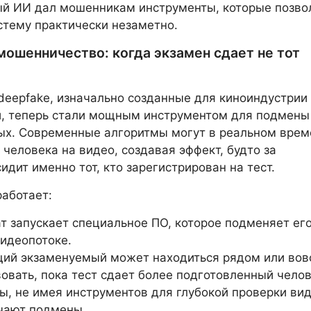
ый ИИ дал мошенникам инструменты, которые позво
стему практически незаметно.
мошенничество: когда экзамен сдает не тот
deepfake, изначально созданные для киноиндустрии
й, теперь стали мощным инструментом для подмены
ых. Современные алгоритмы могут в реальном врем
 человека на видео, создавая эффект, будто за
идит именно тот, кто зарегистрирован на тест.
работает:
т запускает специальное ПО, которое подменяет ег
видеопотоке.
ий экзаменуемый может находиться рядом или вов
вовать, пока тест сдает более подготовленный челов
ы, не имея инструментов для глубокой проверки вид
чают подмены.