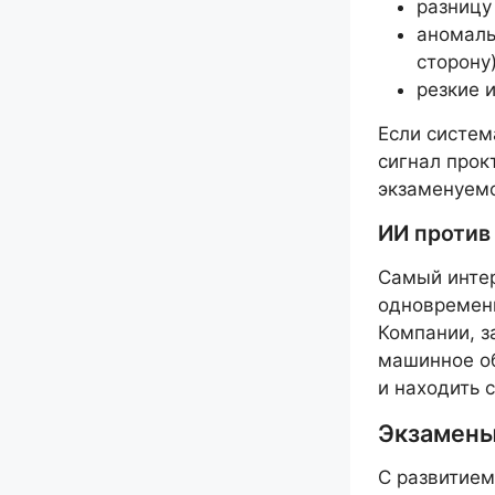
разницу
аномаль
сторону)
резкие 
Если систем
сигнал прок
экзаменуемо
ИИ против
Самый интер
одновременн
Компании, з
машинное об
и находить 
Экзамены
С развитием