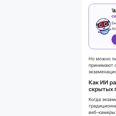

с
Бе
AV
Но можно ли
принимают о
экзаменаци
Как ИИ ра
скрытых 
Когда экзам
традиционн
веб-камеры)