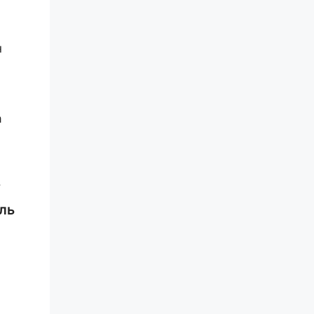
н
а
.
ль