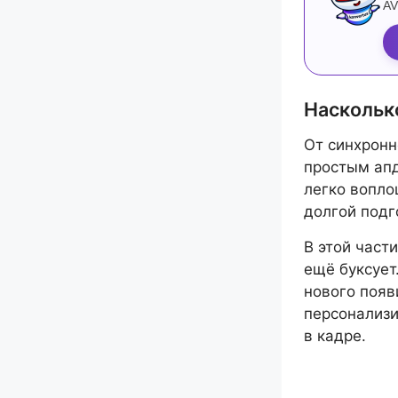
AV
Насколько
От синхронн
простым апд
легко вопло
долгой подг
В этой част
ещё буксует
нового появ
персонализи
в кадре.