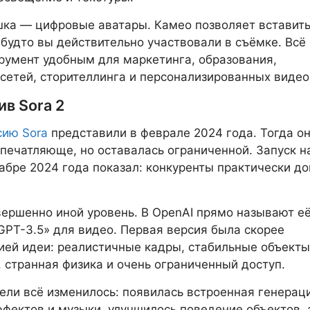
ка — цифровые аватары. Камео позволяет вставить
, будто вы действительно участвовали в съёмке. Всё 
румент удобным для маркетинга, образования,
сетей, сторителлинга и персонализированных видео
ив Sora 2
сию Sora
представили в феврале 2024 года. Тогда о
печатляюще, но оставалась ограниченной. Запуск н
абре 2024 года показал: конкуренты практически до
вершенно иной уровень. В OpenAI прямо называют е
PT-3.5» для видео. Первая версия была скорее
ей идеи: реалистичные кадры, стабильные объекты
, странная физика и очень ограниченный доступ.
ели всё изменилось: появилась встроенная генерац
ффектов и музыки, улучшилось поведение объектов, 