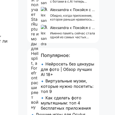
с ботами в c.Ai теперь
всегда одни и те же мысли
АААААА 😁 ХВАТИТ 🤯😖😵‍💫
Alexsandra
к
Покойся с миром, Character.AI. Тебя убили собственные разработчики
Обидно, когда приложение,
которое раньше нравилось, а
сейчас всплывает одна
реклама 😢
Alexsandra
к
Покойся с миром, Character.AI. Тебя убили собственные разработчики
Именно память сейчас стала
,
одной из самых частых
т ли
претензий к Character.AI.
Очень хочется верить, что её
всё-таки улучшат, потому
что…
Популярное:
Нейросеть без цензуры
✦
для фото | Обзор лучших
AI 18+
Виртуальные музеи,
✦
которые нужно посетить:
топ 9
Как сделать фото
✦
мультяшным: топ 4
бесплатных приложения
Лучшие игры для Oculus
✦