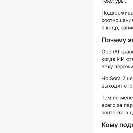
текстуры.
Поддерживае
соотношения 
в кадр, зап
Почему э
OpenAI срав
когда ИИ ст
веху пережи
Но Sora 2 н
выходит стр
Тем не мене
всего за па
контента в 
Кому подх