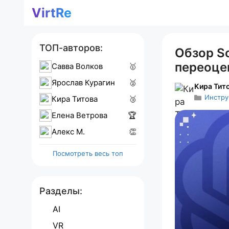
Перейти
VirtRe
к
содержимому
ТОП-авторов:
Обзор So
переоце
Савва Волков
🥇
Ярослав Курагин
🥈
Кира Тит
Инстр
Кира Титова
🥉
Елена Ветрова
🏆
Алекс M.
👏
Посмотреть весь топ
Разделы:
AI
VR