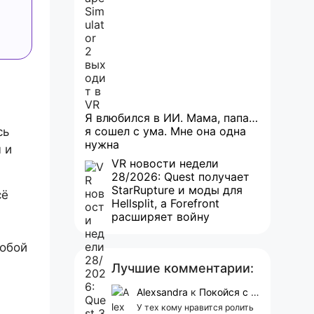
Я влюбился в ИИ. Мама, папа…
я сошел с ума. Мне она одна
сь
нужна
 и
VR новости недели
28/2026: Quest получает
StarRupture и моды для
сё
Hellsplit, а Forefront
расширяет войну
а
собой
Лучшие комментарии:
Alexsandra
к
Покойся с миром, Character.AI. Тебя убили собственные разработчики
У тех кому нравится ролить