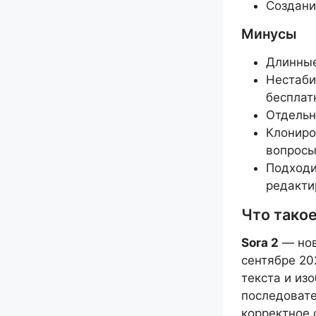
Создани
Минусы
Длинные
Нестаби
бесплатн
Отдельн
Клониро
вопросы
Подходи
редакти
Что такое
Sora 2
— нов
сентябре 20
текста и из
последовате
корректное 