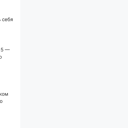
ь себя
.5 —
ю
уком
го