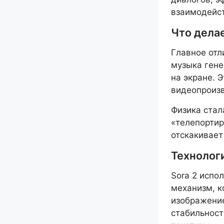
взаимодейст
Что делае
Главное отл
музыка гене
на экране. 
видеопроизв
Физика стал
«телепортир
отскакивает
Технолог
Sora 2 испо
механизм, к
изображение
стабильност