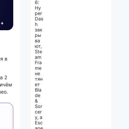
я в
a 2
ричём
ео.