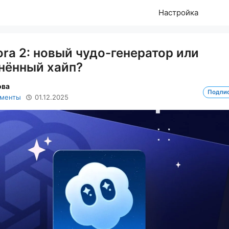
Настройка
ra 2: новый чудо-генератор или
нённый хайп?
ова
Подпи
ументы
01.12.2025