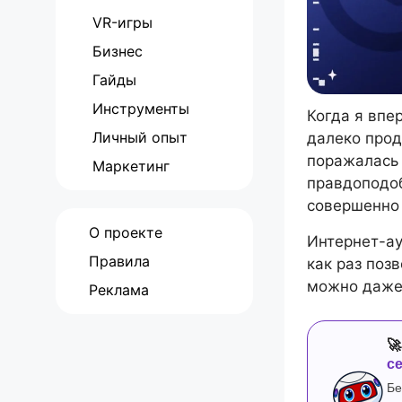
VR-игры
Бизнес
Гайды
Инструменты
Когда я впе
Личный опыт
далеко прод
поражалась 
Маркетинг
правдоподоб
совершенно 
О проекте
Интернет-ау
Правила
как раз поз
можно даже
Реклама

с
Бе