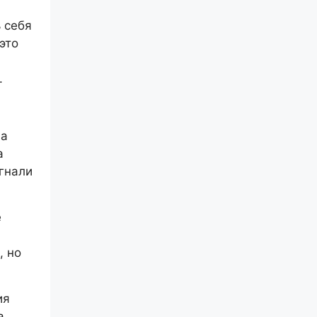
 себя
это
.
на
а
гнали
ё
, но
ия
а