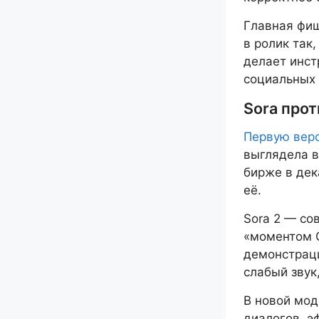
Главная фиш
в ролик так
делает инст
социальных 
Sora прот
Первую вер
выглядела в
бирже в дек
её.
Sora 2 — со
«моментом G
демонстраци
слабый звук
В новой мод
диалогов, э