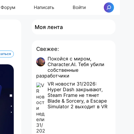
Форум
Написать
Войти
Поиск
Моя лента
Свежее:
саться
Покойся с миром,
Character.AI. Тебя убили
собственные
разработчики
VR новости 31/2026:
Hyper Dash закрывают,
Steam Frame не тянет
Blade & Sorcery, а Escape
Simulator 2 выходит в VR