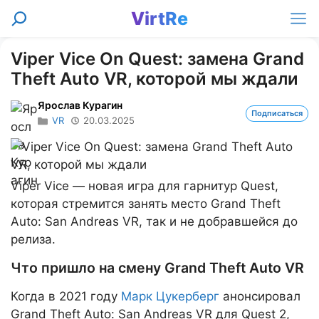
Перейти
VirtRe
Поиск
к
Ме
содержимому
Viper Vice On Quest: замена Grand
Theft Auto VR, которой мы ждали
Ярослав Курагин
Подписаться
VR
20.03.2025
Viper Vice — новая игра для гарнитур Quest,
которая стремится занять место Grand Theft
Auto: San Andreas VR, так и не добравшейся до
релиза.
Что пришло на смену Grand Theft Auto VR
Когда в 2021 году
Марк Цукерберг
анонсировал
Grand Theft Auto: San Andreas VR для Quest 2,