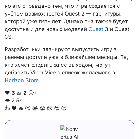
но это оправдано тем, что игра создаётся с
учётом возможностей Quest 2 — гарнитуры,
которой уже пять лет. Однако она также будет
доступна и для новых моделей
Quest
3 и Quest
3S.
Разработчики планируют выпустить игру в
раннем доступе уже в ближайшие месяцы. Те,
кто хочет следить за её выходом, могут
добавить Viper Vice в список желаемого в
Horizon Store
.
❤️
3
👍
2
🙂+
👁
2.5k
👍
❤️
🔥
🤔
😂
😱
😢
😎
😡