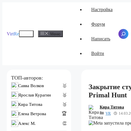
Перейти
Настройка
к
содержимому
Форум
Меню
VirtRe
Поиск
Меню
Написать
Войти
ТОП-авторов:
Закрытие сту
Савва Волков
🥇
Primal Hunt
Ярослав Курагин
🥈
Кира Титова
🥉
Кира Титова
VR
14.03.
🏆
Елена Ветрова
Алекс M.
👏