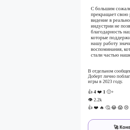
С большим сожален
прекращает свою 
видение в реально
индустрии не поз
благодарность на
которые поддержив
нашу работу значи
воспоминания, кот
стали частью наш
В отдельном сообщен
Доберт лично поблаг
игры в 2023 году.
👍
4
❤️
1
🙂+
👁
2.2k
👍
❤️
🔥
🤔
😂
😱
😢
🚀 Кон