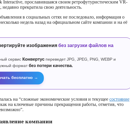
k Interactive, прославившаяся своим ретрофутуристическим VR-
t, недавно прекратила свою деятельность.
бъявления в социальных сетях не последовало, информация о
несколько недель назад на официальном сайте компании и на её
вертируйте изображения
без загрузки файлов на
р
ный сервис
Конвертус
переведет JPG, JPEG, PNG, WEBP и
нужный формат
без потери качества.
ачать бесплатно →
слалась на “сложные экономические условия и текущее
состояние
 как на ключевые причины прекращения работы, отметив, что
евозможно”.
аявление компании