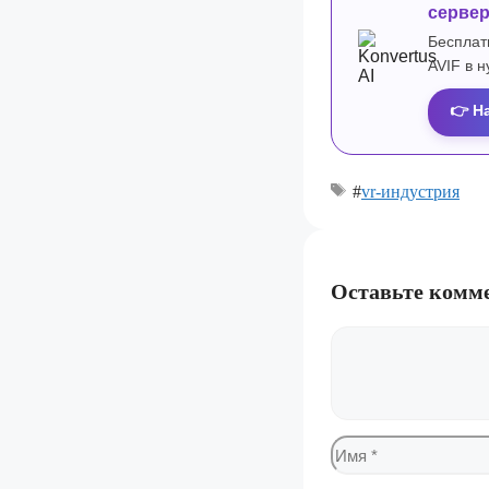
серве
Бесплат
AVIF в 
👉 Н
#
vr-индустрия
Оставьте комм
Комментарий
Имя