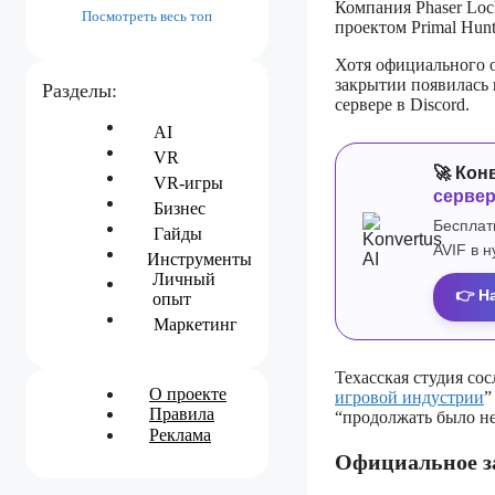
Компания Phaser Loc
Посмотреть весь топ
проектом Primal Hun
Хотя официального о
закрытии появилась 
Разделы:
сервере в Discord.
AI
VR
🚀 Кон
VR-игры
серве
Бизнес
Бесплат
Гайды
AVIF в 
Инструменты
Личный
👉 Н
опыт
Маркетинг
Техасская студия со
О проекте
игровой индустрии
”
Правила
“продолжать было н
Реклама
Официальное з