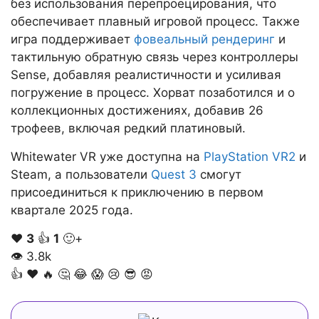
без использования перепроецирования, что
обеспечивает плавный игровой процесс. Также
игра поддерживает
фовеальный рендеринг
и
тактильную обратную связь через контроллеры
Sense, добавляя реалистичности и усиливая
погружение в процесс. Хорват позаботился и о
коллекционных достижениях, добавив 26
трофеев, включая редкий платиновый.
Whitewater VR уже доступна на
PlayStation VR2
и
Steam, а пользователи
Quest 3
смогут
присоединиться к приключению в первом
квартале 2025 года.
❤️
3
👍
1
🙂+
👁
3.8k
👍
❤️
🔥
🤔
😂
😱
😢
😎
😡