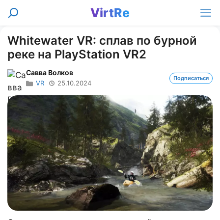
Перейти
VirtRe
Поиск
к
Ме
содержимому
Whitewater VR: сплав по бурной
реке на PlayStation VR2
Савва Волков
Подписаться
VR
25.10.2024