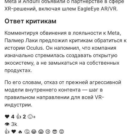
Meta и Anduril объявили о партнёрстве в сфере
XR-решений, включая шлем EagleEye AR/VR.
Ответ критикам
Комментируя обвинения в лояльности к Meta,
Палмер Лаки предложил критикам обратиться к
истории Oculus. Он напомнил, что компания
изначально стремилась создавать открытую
экосистему, а не замыкаться на собственных
продуктах.
По его словам, отказ от прежней агрессивной
модели внутреннего контента — шаг в
правильном направлении для всей VR-
индустрии.
❤️
4
👍
2
🙂+
👁
3k
👍
❤️
🔥
🤔
😂
😱
😢
😎
😡