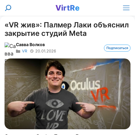
Перейти
VirtRe
Поиск
к
Ме
содержимому
«VR жив»: Палмер Лаки объяснил
закрытие студий Meta
Савва Волков
Подписаться
VR
20.01.2026