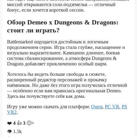
миссий открываются соло-подземелья — отличный
бонус, если хочется короткой сессии.
Обзор Demeo x Dungeons & Dragons:
стоит ли играть?
Battlemarked ощущается достойным и логичным
продолжением серии. Игра стала глубже, насыщеннее и
визуально выразительнее. Кампании длиннее, боевая
система сбалансированнее, а атмосфера Dungeons &
Dragons добавляет приключению особый шарм.
Хотелось бы видеть больше свободы в сюжете,
расширенный редактор персонажей и прокачку
наёмников. Но даже без этого игра получилась отличной
— особенно если вам нравилась оригинальная Demeo.
Здесь вы почувствуете себя как дома.
Игру уже можно скачать для платформ:
Quest
,
PC VR
,
PS
VR2
.
❤️
4
👍
3
🙂+
👁
1.5k