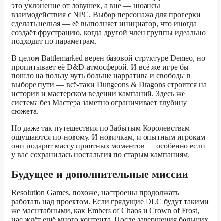
это уклонение от ловушек, а вне — нюансы
взаимодействия с NPC. Выбор персонажа для проверки
сделать нельзя — её выполняет инициатор, что иногда
создаёт фрустрацию, когда другой член группы идеально
подходит по параметрам.
В целом Battlemarked верен базовой структуре Demeo, но
пропитывает её D&D-атмосферой. И всё же игре бы
пошло на пользу чуть больше нарратива и свободы в
выборе пути — всё-таки Dungeons & Dragons строится на
истории и мастерском ведении кампаний. Здесь же
система без Мастера заметно ограничивает глубину
сюжета.
Но даже так путешествия по Забытым Королевствам
ощущаются по-новому. И новичкам, и опытным игрокам
они подарят массу приятных моментов — особенно если
у вас сохранилась ностальгия по старым кампаниям.
Будущее и дополнительные миссии
Resolution Games, похоже, настроены продолжать
работать над проектом. Если грядущие DLC будут такими
же масштабными, как Embers of Chaos и Crown of Frost,
нас ждёт ещё много контента. После завершения больших