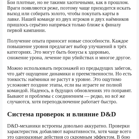
Бои плотные, но не такими хаотичными, как в прошлом.
Враги появляются реже, поэтому чаще приходится искать
выход или собирать золото, чтобы покупать карты в
лавке. Нашей команде из двух игроков и двух наёмников
пришлось серьёзно напрячься только ближе к финалу
первой кампании.
Получение опыта приносит новые способности. Каждое
повышение уровня предлагает выбор улучшений в трёх
категориях. Это могут быть бонусы к здоровью,
снижение урона, лечение при убийствах и многое другое.
Можно использовать персонажей из предыдущих забегов,
что даёт ощущение динамики и преемственности. Но есть
тонкость: наёмники не растут в уровне. Это ощутимо
усложняет поздние этапы, если вы играете не полной
командой. Надеюсь, в будущих обновлениях это поправят.
Бывают и проблемы с соединением — редко, но всё же
случаются, хотя переподключение работает быстро.
Система проверок и влияние D&D
D&D-механики встроены довольно аккуратно. Проверки
характеристик добавляют вариативности, хотя чаще всего
это одноразовые действия со скромным эффектом. В бою