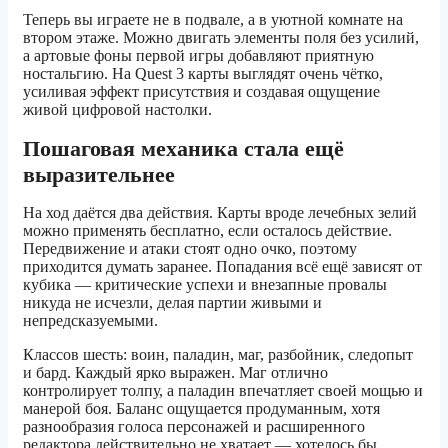
Теперь вы играете не в подвале, а в уютной комнате на
втором этаже. Можно двигать элементы поля без усилий,
а артовые фоны первой игры добавляют приятную
ностальгию. На Quest 3 карты выглядят очень чётко,
усиливая эффект присутствия и создавая ощущение
живой цифровой настолки.
Пошаговая механика стала ещё
выразительнее
На ход даётся два действия. Карты вроде лечебных зелий
можно применять бесплатно, если осталось действие.
Передвижение и атаки стоят одно очко, поэтому
приходится думать заранее. Попадания всё ещё зависят от
кубика — критические успехи и внезапные провалы
никуда не исчезли, делая партии живыми и
непредсказуемыми.
Классов шесть: воин, паладин, маг, разбойник, следопыт
и бард. Каждый ярко выражен. Маг отлично
контролирует толпу, а паладин впечатляет своей мощью и
манерой боя. Баланс ощущается продуманным, хотя
разнообразия голоса персонажей и расширенного
редактора действительно не хватает — хотелось бы