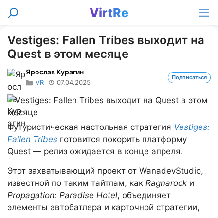
Перейти
VirtRe
Поиск
к
Ме
содержимому
Vestiges: Fallen Tribes выходит на
Quest в этом месяце
Ярослав Курагин
Подписаться
VR
07.04.2025
Футуристическая настольная стратегия
Vestiges:
Fallen Tribes
готовится покорить платформу
Quest — релиз ожидается в конце апреля.
Этот захватывающий проект от WanadevStudio,
известной по таким тайтлам, как
Ragnarock
и
Propagation: Paradise Hotel
, объединяет
элементы автобатлера и карточной стратегии,