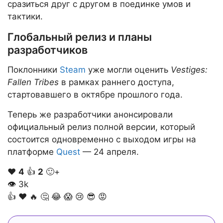
сразиться друг с другом в поединке умов и
тактики.
Глобальный релиз и планы
разработчиков
Поклонники
Steam
уже могли оценить
Vestiges:
Fallen Tribes
в рамках раннего доступа,
стартовавшего в октябре прошлого года.
Теперь же разработчики анонсировали
официальный релиз полной версии, который
состоится одновременно с выходом игры на
платформе
Quest
— 24 апреля.
❤️
4
👍
2
🙂+
👁
3k
👍
❤️
🔥
🤔
😂
😱
😢
😎
😡