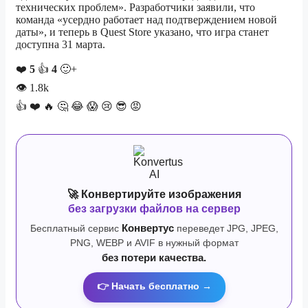
технических проблем». Разработчики заявили, что
команда «усердно работает над подтверждением новой
даты», и теперь в Quest Store указано, что игра станет
доступна 31 марта.
❤️
5
👍
4
🙂+
👁
1.8k
👍
❤️
🔥
🤔
😂
😱
😢
😎
😡
🚀 Конвертируйте изображения
без загрузки файлов на сервер
Бесплатный сервис
Конвертус
переведет JPG, JPEG,
PNG, WEBP и AVIF в нужный формат
без потери качества.
👉 Начать бесплатно →