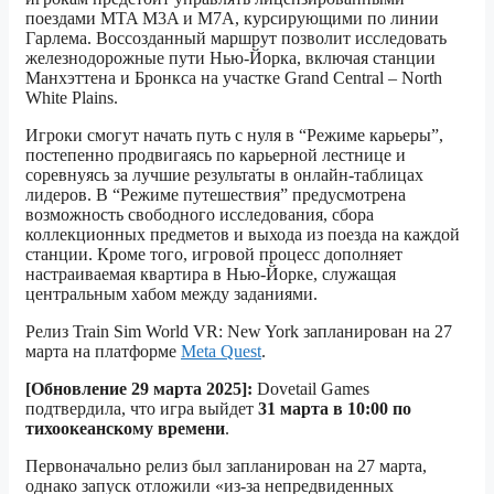
поездами MTA M3A и M7A, курсирующими по линии
Гарлема. Воссозданный маршрут позволит исследовать
железнодорожные пути Нью-Йорка, включая станции
Манхэттена и Бронкса на участке Grand Central – North
White Plains.
Игроки смогут начать путь с нуля в “Режиме карьеры”,
постепенно продвигаясь по карьерной лестнице и
соревнуясь за лучшие результаты в онлайн-таблицах
лидеров. В “Режиме путешествия” предусмотрена
возможность свободного исследования, сбора
коллекционных предметов и выхода из поезда на каждой
станции. Кроме того, игровой процесс дополняет
настраиваемая квартира в Нью-Йорке, служащая
центральным хабом между заданиями.
Релиз Train Sim World VR: New York запланирован на 27
марта на платформе
Meta Quest
.
[Обновление 29 марта 2025]:
Dovetail Games
подтвердила, что игра выйдет
31 марта в 10:00 по
тихоокеанскому времени
.
Первоначально релиз был запланирован на 27 марта,
однако запуск отложили «из-за непредвиденных