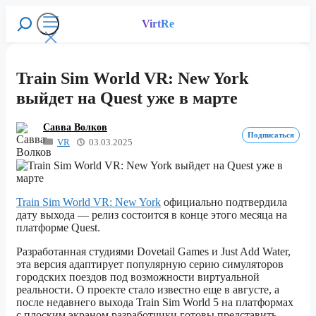
Перейти
к
VirtRe
Поиск
содержимому
Меню
Train Sim World VR: New York
выйдет на Quest уже в марте
Савва Волков
Подписаться
VR
03.03.2025
Train Sim World VR: New York
официально подтвердила
дату выхода — релиз состоится в конце этого месяца на
платформе Quest.
Разработанная студиями Dovetail Games и Just Add Water,
эта версия адаптирует популярную серию симуляторов
городских поездов под возможности виртуальной
реальности. О проекте стало известно еще в августе, а
после недавнего выхода Train Sim World 5 на платформах
с плоским экраном разработчики готовы представить