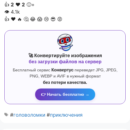
👍
2
❤️
2
🙂+
👁
4.1k
👍
❤️
🔥
🤔
😂
😱
😢
😎
😡
🚀 Конвертируйте изображения
без загрузки файлов на сервер
Бесплатный сервис
Конвертус
переведет JPG, JPEG,
PNG, WEBP и AVIF в нужный формат
без потери качества.
👉 Начать бесплатно →
#
головоломки
#
приключения