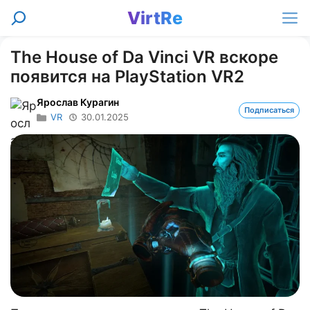
Перейти
VirtRe
Поиск
к
Ме
содержимому
The House of Da Vinci VR вскоре
появится на PlayStation VR2
Ярослав Курагин
Подписаться
VR
30.01.2025